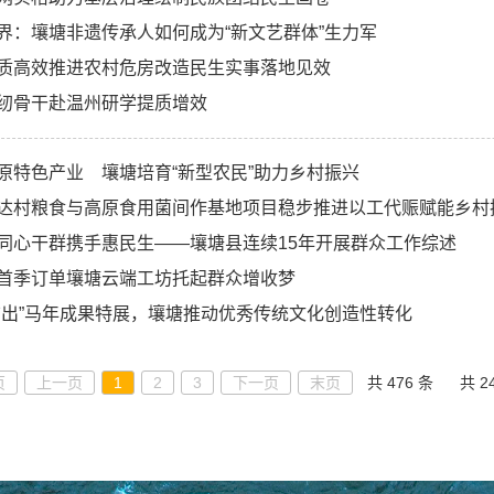
界：壤塘非遗传承人如何成为“新文艺群体”生力军
质高效推进农村危房改造民生实事落地见效
纫骨干赴温州研学提质增效
原特色产业 壤塘培育“新型农民”助力乡村振兴
达村粮食与高原食用菌间作基地项目稳步推进以工代赈赋能乡村
同心干群携手惠民生——壤塘县连续15年开展群众工作综述
首季订单壤塘云端工坊托起群众增收梦
结出”马年成果特展，壤塘推动优秀传统文化创造性转化
页
上一页
1
2
3
下一页
末页
共 476 条
共 2