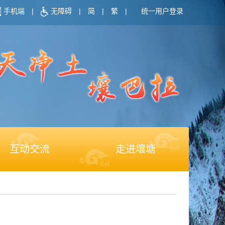
手机端
|
无障碍
|
简
|
繁
|
统一用户登录
互动交流
走进壤塘