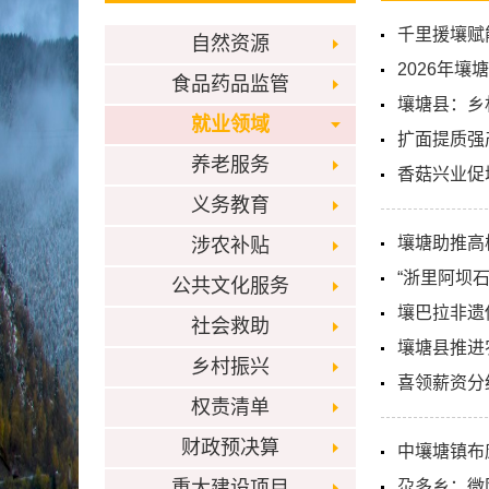
千里援壤赋
自然资源
2026年壤
食品药品监管
壤塘县：乡
就业领域
扩面提质强
养老服务
香菇兴业促
义务教育
壤塘助推高
涉农补贴
“浙里阿坝
公共文化服务
壤巴拉非遗
社会救助
壤塘县推进
乡村振兴
喜领薪资分
权责清单
财政预决算
中壤塘镇布
重大建设项目
尕多乡：微