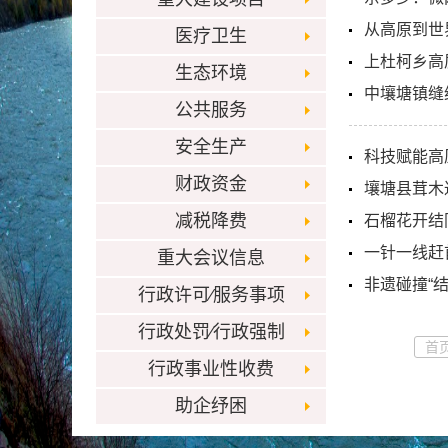
从高原到世
医疗卫生
上杜柯乡高
生态环境
中壤塘镇缝
公共服务
安全生产
科技赋能高
财政资金
壤塘县茸木
减税降费
石榴花开结
一针一线赶
重大会议信息
非遗碰撞“
行政许可⁄服务事项
行政处罚⁄行政强制
首
行政事业性收费
助企纾困