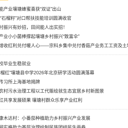
能产业壤塘蜂蜜喜获“双证”出山
塘“石榴籽”对口帮扶技能培训圆满收官
村振兴有妙招，田间能人出实招！
产业小小菌棒撑起壤塘乡村振兴“致富伞”
增收红利兑付暖人心——宗科乡集中兑付香菇产业务工工资及土
校毕业生稳就业
石榴红”壤塘县中学2026年北京研学活动圆满落幕
传习所上海基地揭牌
农村污水治理工程以工代赈绘就生态宜居乡村新图景
红共享发展硕果 壤塘村群众乐享产业红利
康木达村：小番茄种植助力乡村振兴产业发展
网实格助力基层治理绘制民族团结民生画卷