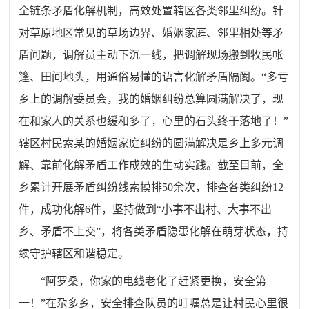
全链条矛盾化解机制，高效处置辖区各类邻里纠纷。针
对草原地区常见的草场边界、婚姻家庭、邻里相处等矛
盾问题，调解员主动下沉一线，把调解现场搬到牧民帐
篷、田间地头，用通俗易懂的语言化解矛盾隔阂。“多亏
乡上的调解委员会，我的婚姻纠纷总算圆满解决了，现
在和家人的关系也缓和多了，心里的石头终于落地了！”
辖区村民索某的婚姻家庭纠纷的圆满解决是乡上多元调
解、靠前化解矛盾工作成效的生动实践。截至目前，全
乡累计开展矛盾纠纷线索摸排50余次，排查各类纠纷12
件，成功化解6件，坚持做到“小事不出村、大事不出
乡、矛盾不上交”，将各类矛盾隐患化解在萌芽状态，持
续守护辖区和谐稳定。
“阿罗桑，你家的电线老化了赶紧更换，安全第
一！”在尕多乡，安全排查队员的叮嘱总是让村民心里很