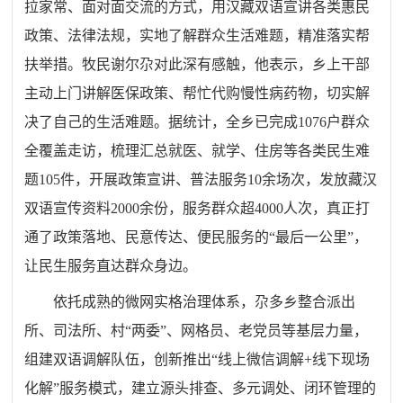
拉家常、面对面交流的方式，用汉藏双语宣讲各类惠民
政策、法律法规，实地了解群众生活难题，精准落实帮
扶举措。牧民谢尔尕对此深有感触，他表示，乡上干部
主动上门讲解医保政策、帮忙代购慢性病药物，切实解
决了自己的生活难题。据统计，全乡已完成1076户群众
全覆盖走访，梳理汇总就医、就学、住房等各类民生难
题105件，开展政策宣讲、普法服务10余场次，发放藏汉
双语宣传资料2000余份，服务群众超4000人次，真正打
通了政策落地、民意传达、便民服务的“最后一公里”，
让民生服务直达群众身边。
依托成熟的微网实格治理体系，尕多乡整合派出
所、司法所、村“两委”、网格员、老党员等基层力量，
组建双语调解队伍，创新推出“线上微信调解+线下现场
化解”服务模式，建立源头排查、多元调处、闭环管理的