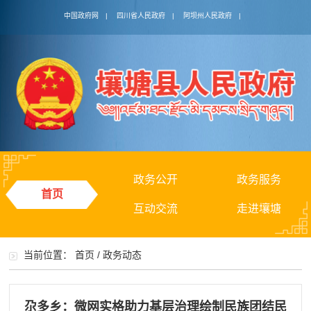
中国政府网
|
四川省人民政府
|
阿坝州人民政府
|
政务公开
政务服务
首页
互动交流
走进壤塘
当前位置：
首页
/
政务动态
尕多乡：微网实格助力基层治理绘制民族团结民