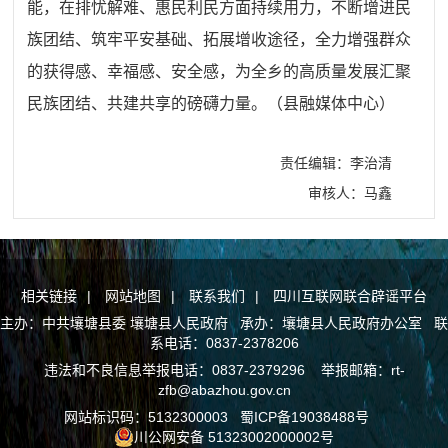
能，在排忧解难、惠民利民方面持续用力，不断增进民
族团结、筑牢平安基础、拓展增收途径，全力增强群众
的获得感、幸福感、安全感，为全乡的高质量发展汇聚
民族团结、共建共享的磅礴力量。（县融媒体中心）
责任编辑：李治清
审核人：马鑫
相关链接
|
网站地图
|
联系我们
|
四川互联网联合辟谣平台
主办：中共壤塘县委 壤塘县人民政府 承办：壤塘县人民政府办公室 联
系电话：0837-2378206
违法和不良信息举报电话：0837-2379296 举报邮箱：rt-
zfb@abazhou.gov.cn
网站标识码：5132300003
蜀ICP备19038488号
川公网安备 51323002000002号