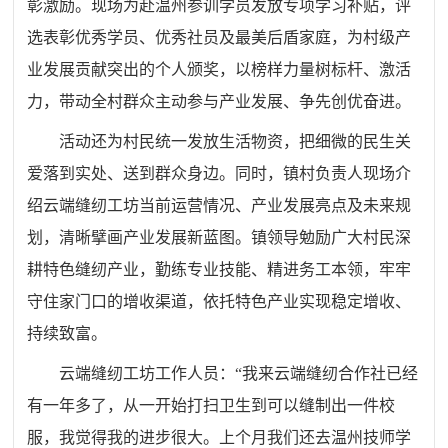
彰激励。现场为赴温州参训学员发放专项学习补贴，评
选表彰优秀学员、优秀社员及最美后盾家庭，为村级产
业发展贡献突出的个人颁奖，以榜样力量树标杆、激活
力，带动全村群众主动参与产业发展、争先创优奋进。
活动还为村民统一发放生活物资，把细微的民生关
爱落到实处、送到群众身边。同时，镇村负责人现场介
绍云端缝纫工坊当前运营情况、产业发展亮点及未来规
划，清晰擘画产业发展新蓝图。镇领导勉励广大村民深
耕特色缝纫产业，勤练专业技能、精进务工本领，牢牢
守住家门口的增收渠道，依托特色产业实现稳定增收、
持续致富。
云端缝纫工坊工作人员：“我来云端缝纫合作社已经
有一年多了，从一开始打扫卫生到可以缝制出一件校
服，我觉得我的进步很大。上个月我们还去温州技师学