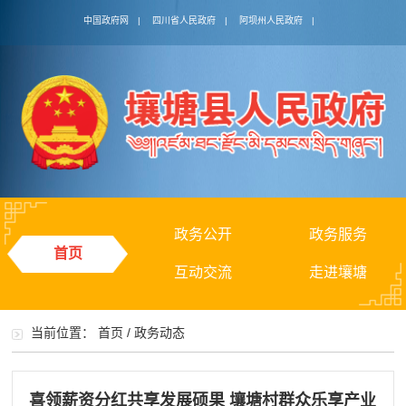
中国政府网
|
四川省人民政府
|
阿坝州人民政府
|
政务公开
政务服务
首页
互动交流
走进壤塘
当前位置：
首页
/
政务动态
喜领薪资分红共享发展硕果 壤塘村群众乐享产业