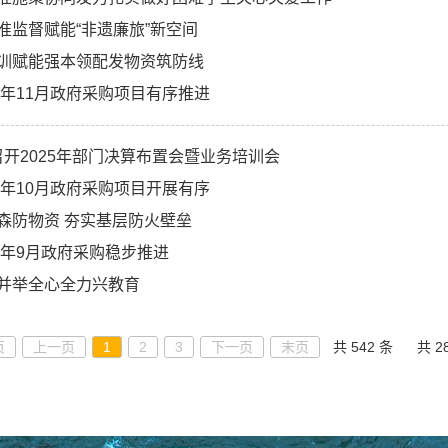
准监督赋能“非遗廉旅”新空间
训赋能强本领配发物资筑防线
25年11月政府采购项目有序推进
开2025年部门决算布置会暨业务培训会
25年10月政府采购项目开展有序
森防物资 夯实基层防火壁垒
25年9月政府采购稳步推进
并举全心全力兴教育
页
上一页
1
2
3
下一页
末页
共 542 条
共 2