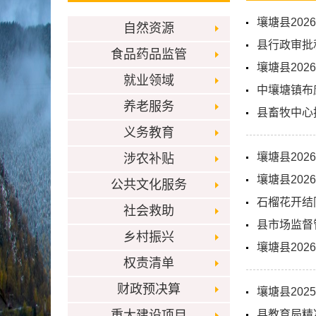
壤塘县20
自然资源
县行政审批
食品药品监管
壤塘县20
就业领域
中壤塘镇布
养老服务
县畜牧中心
义务教育
壤塘县20
涉农补贴
壤塘县20
公共文化服务
石榴花开结
社会救助
县市场监督
乡村振兴
壤塘县20
权责清单
财政预决算
壤塘县20
重大建设项目
县教育局精