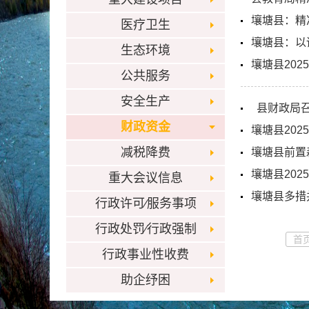
壤塘县：精
医疗卫生
壤塘县：以
生态环境
壤塘县20
公共服务
安全生产
县财政局召
财政资金
壤塘县20
减税降费
壤塘县前置
壤塘县20
重大会议信息
壤塘县多措
行政许可⁄服务事项
行政处罚⁄行政强制
首
行政事业性收费
助企纾困