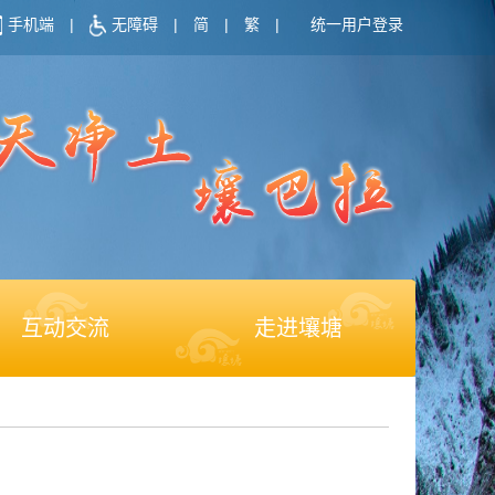
手机端
|
无障碍
|
简
|
繁
|
统一用户登录
互动交流
走进壤塘