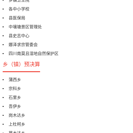
各中小学校
县医保局
中壤塘景区管理处
县史志中心
娜泽求宗管委会
四川南莫且湿地自然保护区
乡（镇）预决算
蒲西乡
宗科乡
石里乡
吾伊乡
岗木达乡
上杜柯乡
茸木达乡