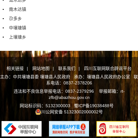
南木达镇
尕多乡
中壤塘镇
上壤塘乡
相关链接
|
网站地图
|
联系我们
|
四川互联网联合辟谣平台
主办：中共壤塘县委 壤塘县人民政府 承办：壤塘县人民政府办公室 联
系电话：0837-2378206
违法和不良信息举报电话：0837-2379296 举报邮箱：rt-
zfb@abazhou.gov.cn
网站标识码：5132300003
蜀ICP备19038488号
川公网安备 51323002000002号