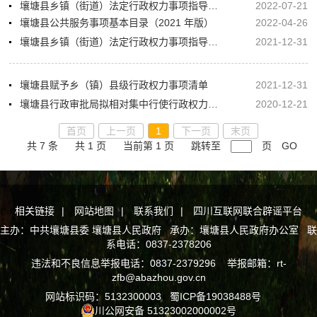
壤塘县乡镇（街道）法定行政权力事项指导目录
2022-07-21
壤塘县公共服务事项基本目录（2021 年版）
2022-04-26
壤塘县乡镇（街道）法定行政权力事项指导目录
2021-12-31
壤塘县赋予乡（镇）县级行政权力事项清单
2021-12-31
壤塘县行政审批局拟相对集中行使行政权力事项清单
2020-12-21
首页
上一页
1
下一页
末页
共 7 条
共 1 页
当前第 1 页
跳转至
页
GO
相关链接
|
网站地图
|
联系我们
|
四川互联网联合辟谣平台
主办：中共壤塘县委 壤塘县人民政府 承办：壤塘县人民政府办公室 联
系电话：0837-2378206
违法和不良信息举报电话：0837-2379296 举报邮箱：rt-
zfb@abazhou.gov.cn
网站标识码：5132300003
蜀ICP备19038488号
川公网安备 51323002000002号