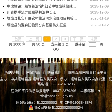
中壤塘镇：精管善治“绣”细节中壤塘镇绘就和美城镇新图景
2025-12-09
川青携手筑屏障联勤共治护长江
2025-12-05
壤塘县扎实开展农村生活污水治理项目初验工作筑牢乡村生态屏障
2025-11-19
壤塘县前置森防物资夯实基层防火壁垒
2025-11-12
首页
上一页
1
2
3
下一页
末页
共 1000 条
共 50 页
当前第 1 页
跳转至
页
GO
相关链接
|
网站地图
|
联系我们
|
四川互联网联合辟谣平台
主办：中共壤塘县委 壤塘县人民政府 承办：壤塘县人民政府办公室 联
系电话：0837-2378206
违法和不良信息举报电话：0837-2379296 举报邮箱：rt-
zfb@abazhou.gov.cn
网站标识码：5132300003
蜀ICP备19038488号
川公网安备 51323002000002号