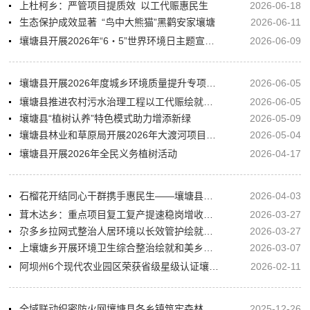
上杜柯乡：严管项目提质效 以工代赈惠民生
2026-06-18
生态保护成效显著 “鸟中大熊猫”黑鹳安家壤塘
2026-06-11
壤塘县开展2026年“6・5”世界环境日主题宣传活动
2026-06-09
壤塘县开展2026年度城乡环境质量提升专项督查
2026-06-05
壤塘县推进农村污水治理工程以工代赈绘就生态宜居乡村新图景
2026-06-05
壤塘县“植树认养”特色模式助力增添新绿
2026-05-09
壤塘县林业和草原局开展2026年大渡河项目补植补栽工作
2026-05-04
壤塘县开展2026年全民义务植树活动
2026-04-17
石榴花开结同心干群携手惠民生——壤塘县连续15年开展群众工作综述
2026-04-03
茸木达乡：重点项目复工复产提速稳岗增收赋能乡村振兴
2026-03-27
尕多乡拉网式整治人居环境以长效管护绘就和美乡村新画卷
2026-03-27
上壤塘乡开展环境卫生综合整治绘就和美乡村新图景
2026-03-07
阿坝州6个现代农业园区荣获省级星级认证壤塘县榜上有名
2026-02-11
全域联动织密防火网壤塘县各乡镇筑牢森林草原安全屏障
2025-12-26