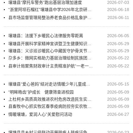
壤塘县“摩托车警务”跑出基层治理加速度
2026-07-03
“浙里阿坝石榴红”壤塘县中学2026年北京研学活动圆满落幕
2026-06-18
县市场监督管理局整治养老食品价格乱象护航老年群体民生福祉
2026-06-11
壤塘县：法援下乡暖民心法律服务零距离
2026-06-05
壤塘县开展科学家精神宣讲暨卫生健康知识科普进村活动
2026-05-29
壤塘县：义诊巡诊暖民心中藏医守护骨关节健康
2026-05-29
尕多乡：微网实格助力基层治理绘制民族团结民生画卷
2026-05-22
县审计局聚焦财政审计主责精准护航“一老一小”民生保障工作
2026-05-22
壤塘县“爱心爸妈”结对走访情暖少年儿童成长路
2026-05-15
“明眸皓齿”护成长 健康筛查进校园
2026-05-09
上杜柯乡高质高效推进农村危房改造民生实事落地见效
2026-05-09
县畜牧中心抓实牧区春季疫病防控夯实农牧立县产业根基
2026-05-09
情暖壤塘，爱润人心”关爱慰问活动
2026-04-27
壤塘县县乡村三级联动开展残疾人残疾证免费更换帮办代办服务
2026-04-23