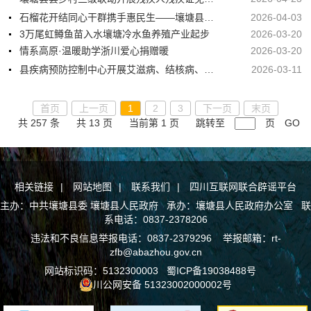
石榴花开结同心干群携手惠民生——壤塘县连续15年开展群众工作综述
2026-04-03
3万尾虹鳟鱼苗入水壤塘冷水鱼养殖产业起步
2026-03-20
情系高原·温暖助学浙川爱心捐赠暖
2026-03-20
县疾病预防控制中心开展艾滋病、结核病、包虫病筛查工作
2026-03-11
首页
上一页
1
2
3
下一页
末页
共 257 条
共 13 页
当前第 1 页
跳转至
页
GO
相关链接
|
网站地图
|
联系我们
|
四川互联网联合辟谣平台
主办：中共壤塘县委 壤塘县人民政府 承办：壤塘县人民政府办公室 联
系电话：0837-2378206
违法和不良信息举报电话：0837-2379296 举报邮箱：rt-
zfb@abazhou.gov.cn
网站标识码：5132300003
蜀ICP备19038488号
川公网安备 51323002000002号