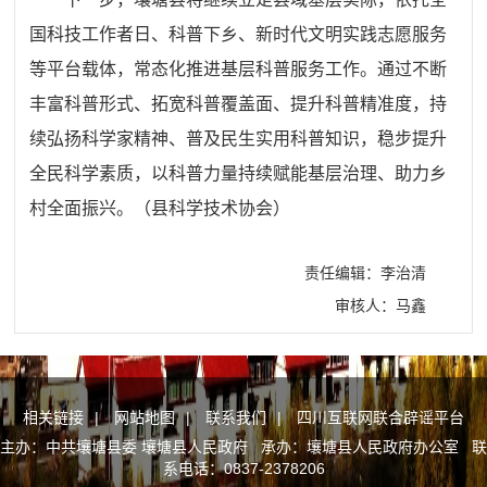
国科技工作者日、科普下乡、新时代文明实践志愿服务
等平台载体，常态化推进基层科普服务工作。通过不断
丰富科普形式、拓宽科普覆盖面、提升科普精准度，持
续弘扬科学家精神、普及民生实用科普知识，稳步提升
全民科学素质，以科普力量持续赋能基层治理、助力乡
村全面振兴。（县科学技术协会）
责任编辑：李治清
审核人：马鑫
相关链接
|
网站地图
|
联系我们
|
四川互联网联合辟谣平台
主办：中共壤塘县委 壤塘县人民政府 承办：壤塘县人民政府办公室 联
系电话：0837-2378206