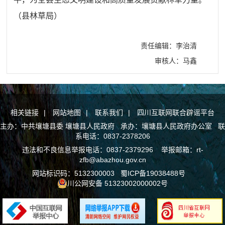
（县林草局）
责任编辑：李治清
审核人：马鑫
相关链接
|
网站地图
|
联系我们
|
四川互联网联合辟谣平台
主办：中共壤塘县委 壤塘县人民政府 承办：壤塘县人民政府办公室 联
系电话：0837-2378206
违法和不良信息举报电话：0837-2379296 举报邮箱：rt-
zfb@abazhou.gov.cn
网站标识码：5132300003
蜀ICP备19038488号
川公网安备 51323002000002号