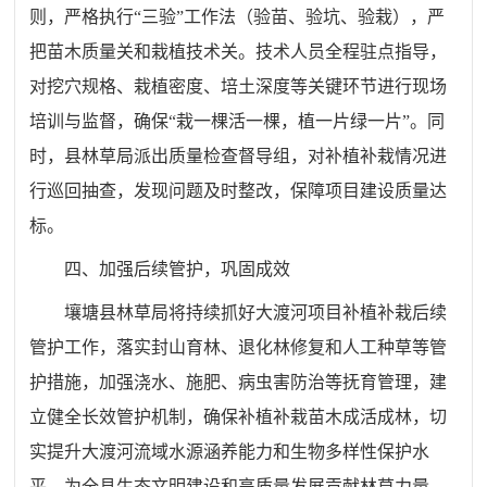
则，严格执行“三验”工作法（验苗、验坑、验栽），严
把苗木质量关和栽植技术关。技术人员全程驻点指导，
对挖穴规格、栽植密度、培土深度等关键环节进行现场
培训与监督，确保“栽一棵活一棵，植一片绿一片”。同
时，县林草局派出质量检查督导组，对补植补栽情况进
行巡回抽查，发现问题及时整改，保障项目建设质量达
标。
四、加强后续管护，巩固成效
壤塘县林草局将持续抓好大渡河项目补植补栽后续
管护工作，落实封山育林、退化林修复和人工种草等管
护措施，加强浇水、施肥、病虫害防治等抚育管理，建
立健全长效管护机制，确保补植补栽苗木成活成林，切
实提升大渡河流域水源涵养能力和生物多样性保护水
平，为全县生态文明建设和高质量发展贡献林草力量。