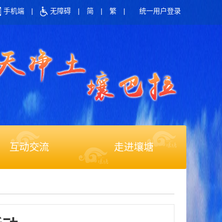
手机端
|
无障碍
|
简
|
繁
|
统一用户登录
互动交流
走进壤塘