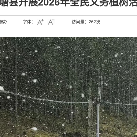
塘县开展2026年全民义务植树
府办
字体：
访问量：
262次