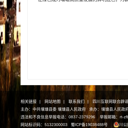
相关链接
|
网站地图
|
联系我们
|
四川互联网联合辟
主办：中共壤塘县委 壤塘县人民政府 承办：壤塘县人民政府办公
违法和不良信息举报电话：0837-2379296 举报邮箱：rt-zfb@a
网站标识码：5132300003
蜀ICP备19038488号
川公网