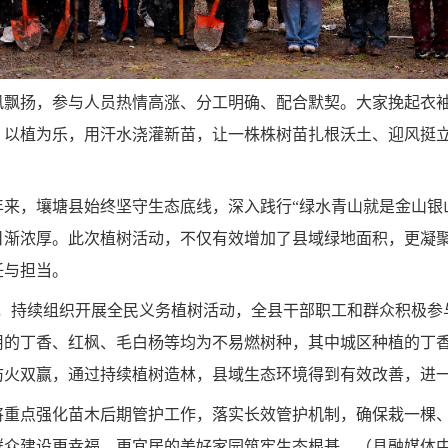
风飘扬，参与人员热情高涨、分工明确、配合默契。大家挽起衣
、以植为乐，用汗水浇灌新苗，让一株株树苗扎根沃土、迎风挺
来，壤塘县始终坚守生态底线，深入践行“绿水青山就是金山银
日渐浓厚。此次植树活动，不仅有效增加了县域绿地面积，更凝
任与担当。
，持续组织开展全民义务植树活动，全县干部职工和群众积极参
用的丁香、红枫、毛白杨等均为不易燃树种，其中城区种植的丁
防火双赢，通过持续植树造林，县域生态环境得到有效改善，进
将重点强化苗木后期管护工作，落实长效管护机制，确保栽一棵
群众建设更幸福、更宜居的美好家园筑牢生态根基。（县融媒体