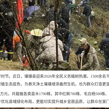
时节。近日，壤塘县迎来2026年全民义务植树热潮，1500余
厚植生态底色，为悬天净土壤塘增添盎然生机，也为群众打造更
万元，共栽植各类苗木1700株，其中红枫700株、毛白杨500
步优化县域绿化布局，更能切实提升城乡宜居品质，让群众在家