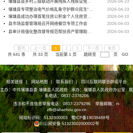
壤塘县县乡村三级联动开展残疾人残疾证免费更换帮办代办服务
2026-04-23
壤塘县专项整治电气价格乱象守护群众民生“钱袋子”
2026-04-23
壤塘县成功办理首笔住房公积金个人住房贷款购房“一件事”线上业务
2026-04-10
县市场监督管理局召开网络餐饮专项工作会
2026-04-03
县审计局强化整改督导规范帮扶资产管理助力乡村振兴提质增效
2026-04-03
首页
上一页
1
2
3
下一页
末页
共 641 条
共 33 页
当前第 1 页
跳转至
页
GO
相关链接
|
网站地图
|
联系我们
|
四川互联网联合辟谣平台
主办：中共壤塘县委 壤塘县人民政府 承办：壤塘县人民政府办公室 联
系电话：0837-2378206
违法和不良信息举报电话：0837-2379296 举报邮箱：rt-
zfb@abazhou.gov.cn
网站标识码：5132300003
蜀ICP备19038488号
川公网安备 51323002000002号