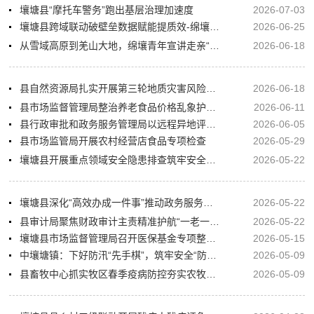
壤塘县“摩托车警务”跑出基层治理加速度
2026-07-03
壤塘县跨域联动破壁垒数据赋能提质效-绵壤异地办事实现“秒审秒办”
2026-06-25
从雪域高原到羌山大地，绵壤青年宣讲走亲“走心”更“走实”
2026-06-18
县自然资源局扎实开展第三轮地质灾害风险全覆盖排查工作
2026-06-18
县市场监督管理局整治养老食品价格乱象护航老年群体民生福祉
2026-06-11
县行政审批和政务服务管理局以远程异地评标打造阳光交易样板跑出公共资源交易“加速度”
2026-06-05
县市场监管局开展农村经营店食品专项检查
2026-05-29
壤塘县开展重点领域安全隐患排查筑牢安全生产防线
2026-05-22
壤塘县深化“高效办成一件事”推动政务服务提质增效
2026-05-22
县审计局聚焦财政审计主责精准护航“一老一小”民生保障工作
2026-05-22
壤塘县市场监督管理局召开医保基金专项整治行政约谈会
2026-05-15
中壤塘镇：下好防汛“先手棋”，筑牢安全“防护堤”
2026-05-09
县畜牧中心抓实牧区春季疫病防控夯实农牧立县产业根基
2026-05-09