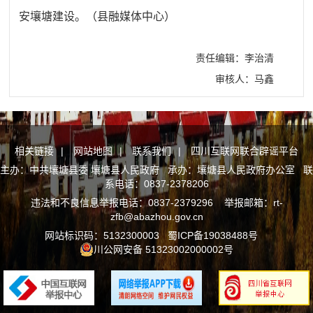
安壤塘建设。（县融媒体中心）
责任编辑：李治清
审核人：马鑫
相关链接
|
网站地图
|
联系我们
|
四川互联网联合辟谣平台
主办：中共壤塘县委 壤塘县人民政府 承办：壤塘县人民政府办公室 联
系电话：0837-2378206
违法和不良信息举报电话：0837-2379296 举报邮箱：rt-
zfb@abazhou.gov.cn
网站标识码：5132300003
蜀ICP备19038488号
川公网安备 51323002000002号