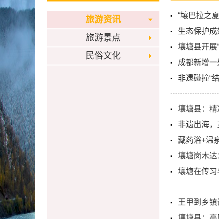
“壤巴拉之
旅游资讯
生态保护成
旅游景点
壤塘县开展“
民俗文化
成都新增一
非遗碰撞“
壤塘县：精
非遗出海，
藏药浴+温
壤塘岗木达
壤塘在传习
王甲到乡镇
壤塘县：高