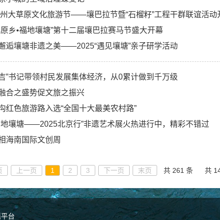
阿坝州大草原文化旅游节——壤巴拉节暨“石榴籽”工程干群联谊活动
化原乡•福地壤塘”第十二届壤巴拉赛马节盛大开幕
邂逅壤塘非遗之美——2025“遇见壤塘”亲子研学活动
吉”书记带领村民发展集体经济，从0累计做到千万级
融合之盛势促文旅之振兴
沟红色旅游路入选“全国十大最美农村路”
福地壤塘——2025北京行”非遗艺术展火热进行中，精彩不错过
相海南国际文创周
页
上一页
1
2
3
下一页
末页
共 261 条
共 1
谣平台