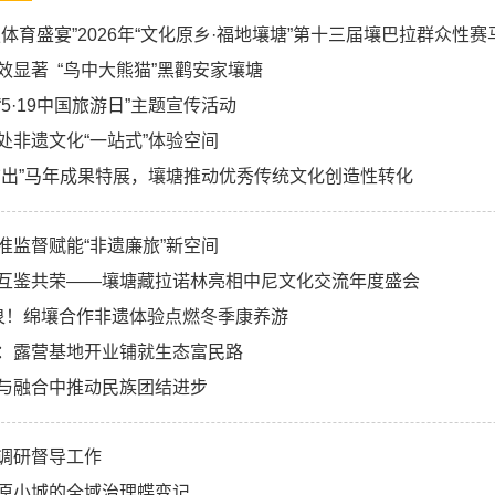
夏体育盛宴”2026年“文化原乡·福地壤塘”第十三届壤巴拉群众性
效显著 “鸟中大熊猫”黑鹳安家壤塘
5·19中国旅游日”主题宣传活动
处非遗文化“一站式”体验空间
结出”马年成果特展，壤塘推动优秀传统文化创造性转化
准监督赋能“非遗廉旅”新空间
互鉴共荣——壤塘藏拉诺林亮相中尼文化交流年度盛会
泉！绵壤合作非遗体验点燃冬季康养游
：露营基地开业铺就生态富民路​
与融合中推动民族团结进步
调研督导工作
原小城的全域治理蝶变记