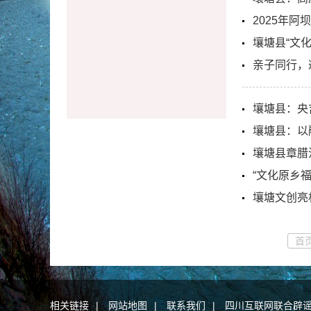
2025年
壤塘县“文
亲子同行，
壤塘县：央
壤塘县：以
壤塘县章腊
“文化原乡
壤塘文创亮
首
相关链接
|
网站地图
|
联系我们
|
四川互联网联合辟