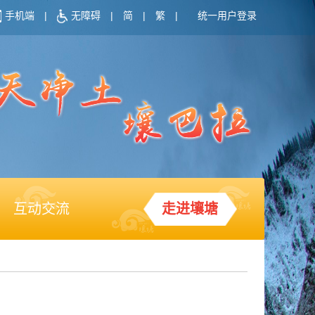
手机端
|
无障碍
|
简
|
繁
|
统一用户登录
互动交流
走进壤塘