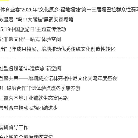
夏体育盛宴”2026年“文化原乡·福地壤塘”第十三届壤巴拉群众性
效显著 “鸟中大熊猫”黑鹳安家壤塘
5·19中国旅游日”主题宣传活动
处非遗文化“一站式”体验空间
结出”马年成果特展，壤塘推动优秀传统文化创造性转化
准监督赋能“非遗廉旅”新空间
互鉴共荣——壤塘藏拉诺林亮相中尼文化交流年度盛会
泉！绵壤合作非遗体验点燃冬季康养游
：露营基地开业铺就生态富民路​
与融合中推动民族团结进步
调研督导工作
原小城的全域治理蝶变记