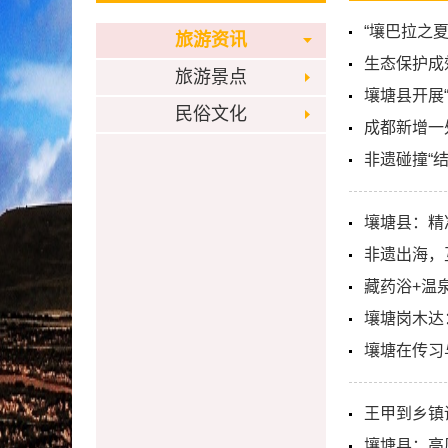
“壤巴拉之
旅游资讯
生态保护成
旅游景点
壤塘县开展“
民俗文化
成都新增一
非遗碰撞“
壤塘县：精
非遗出海，
藏药浴+温
壤塘岗木达
壤塘在传习
王甲到乡镇
壤塘县：高