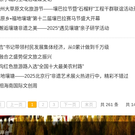
阿坝州大草原文化旅游节——壤巴拉节暨“石榴籽”工程干群联谊活动
化原乡•福地壤塘”第十二届壤巴拉赛马节盛大开幕
邂逅壤塘非遗之美——2025“遇见壤塘”亲子研学活动
吉”书记带领村民发展集体经济，从0累计做到千万级
融合之盛势促文旅之振兴
沟红色旅游路入选“全国十大最美农村路”
福地壤塘——2025北京行”非遗艺术展火热进行中，精彩不错过
相海南国际文创周
页
上一页
1
2
3
下一页
末页
共 261 条
共 1
谣平台