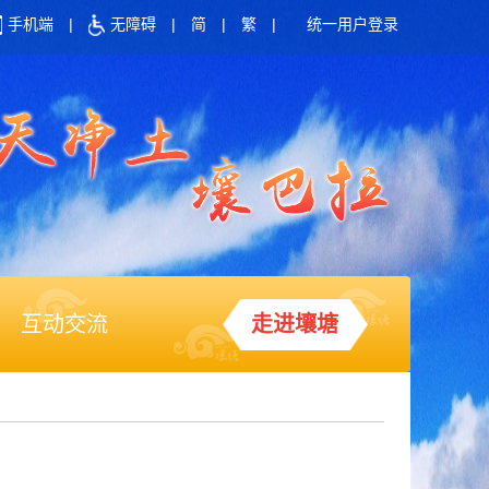
手机端
|
无障碍
|
简
|
繁
|
统一用户登录
互动交流
走进壤塘