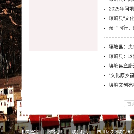
2025年
壤塘县“文
亲子同行，
壤塘县：央
壤塘县：以
壤塘县章腊
“文化原乡
壤塘文创亮
首
相关链接
|
网站地图
|
联系我们
|
四川互联网联合辟