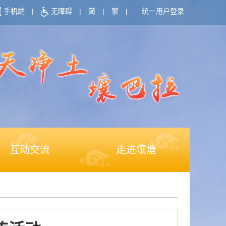
手机端
|
无障碍
|
简
|
繁
|
统一用户登录
互动交流
走进壤塘