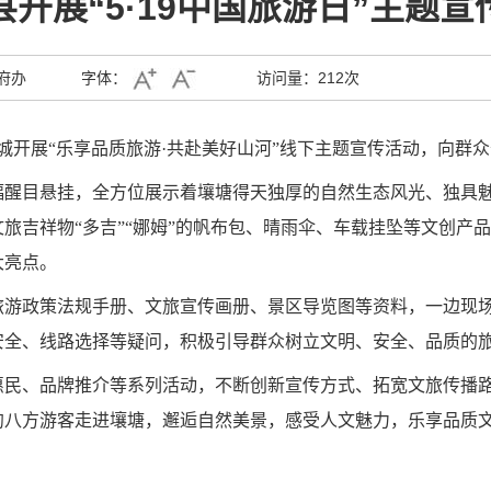
县开展“5·19中国旅游日”主题宣
府办
字体：
访问量：
212次
县城开展“乐享品质旅游·共赴美好山河”线下主题宣传活动，向群
幅醒目悬挂，全方位展示着壤塘得天独厚的自然生态风光、独具
旅吉祥物“多吉”“娜姆”的帆布包、晴雨伞、车载挂坠等文创产
大亮点。
旅游政策法规手册、文旅宣传画册、景区导览图等资料，一边现
安全、线路选择等疑问，积极引导群众树立文明、安全、品质的
民、品牌推介等系列活动，不断创新宣传方式、拓宽文旅传播路径
约八方游客走进壤塘，邂逅自然美景，感受人文魅力，乐享品质