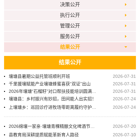
决策公开
执行公开
管理公开
服务公开
结果公开
结果公开
壤塘县暑期公益托管班顺利开班
2026-07-31
千里援壤赋能产业壤塘蜂蜜喜获“双证”出山
2026-07-31
2026年壤塘“石榴籽”对口帮扶技能培训圆满收官
2026-07-31
壤塘县：乡村振兴有妙招，田间能人出实招！
2026-07-24
上壤塘乡：巡回诊疗进牧场零距离履约守护牧区群众健康
2026-07-24
2026绵壤一家亲·壤塘青稞精酿文化啤酒节邀您“上马”畅饮
2026-07-20
县教育局深耕提质赋能革新育人路径
2026-07-10