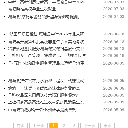
中考、高考创历史新高！—壤塘县中学2026届中高考表彰大会圆满举行
2026-07-03
壤塘助推高校毕业生稳就业
2026-07-03
壤塘县“摩托车警务”跑出基层治理加速度
2026-07-03
“浙里阿坝石榴红”壤塘县中学2026年北京研学活动圆满落幕
2026-06-18
壤塘县开展第七批县级非遗传承人实地考核工作
2026-06-18
精准落地惠民服务壤塘做实做细基层公共卫生保障
2026-06-18
上杜柯乡：严管项目提质效 以工代赈惠民生
2026-06-18
县行政审批和政务服务管理局以远程异地评标打造阳光交易样板跑出公共资源交易“加速度”
2026-06-05
壤塘县推进农村污水治理工程以工代赈绘就生态宜居乡村新图景
2026-06-05
壤塘县：法援下乡暖民心法律服务零距离
2026-06-05
县科农局深入田间送技术精准服务促增产
2026-06-05
上杜柯乡高质高效推进农村危房改造民生实事落地见效
2026-05-09
中壤塘镇缝纫骨干赴温州研学提质增效
2026-05-09
首页
上一页
1
2
3
下一页
末页