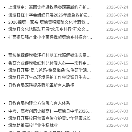
上壤塘乡：巡回诊疗进牧场零距离履约守护牧区群众健康
2026-07-24
壤塘县红十字会组织开展2026年应急救护员培训
2026-07-24
2026绵壤一家亲·壤塘青稞精酿文化啤酒节邀您“上马”畅饮
2026-07-20
壤塘县文化馆联动开展“欢乐乡村行”群众文艺展演活动
2026-07-18
扩面提质强产业小小菌棒撑起壤塘乡村振兴“致富伞”
2026-07-18
荒坡植绿促增收泽祥村以工代赈解锁生态富民新路径
2026-07-16
香菇兴业促增收红利兑付暖人心——宗科乡集中兑付香菇产业务工工资及土地流转资金
2026-07-15
壤塘县开展“爱心爸妈·格桑梅朵”法治研学活动系牢青少年暑期“安全纽扣”
2026-07-13
壤塘县召开生态环境保护工作会议暨县生态环境保护委员会全体会议
2026-07-10
县教育局深耕提质赋能革新育人路径
2026-07-10
县教育局构建全方位暖心育人体系
2026-07-10
中考、高考创历史新高！—壤塘县中学2026届中高考表彰大会圆满举行
2026-07-03
壤塘县开展校园禁毒宣传守护青少年健康成长
2026-07-03
壤塘助推高校毕业生稳就业
2026-07-03