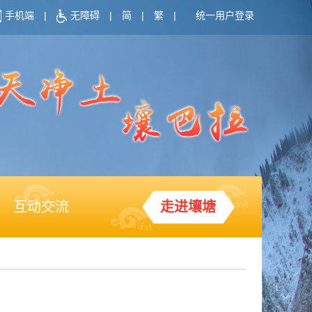
手机端
|
无障碍
|
简
|
繁
|
统一用户登录
互动交流
走进壤塘