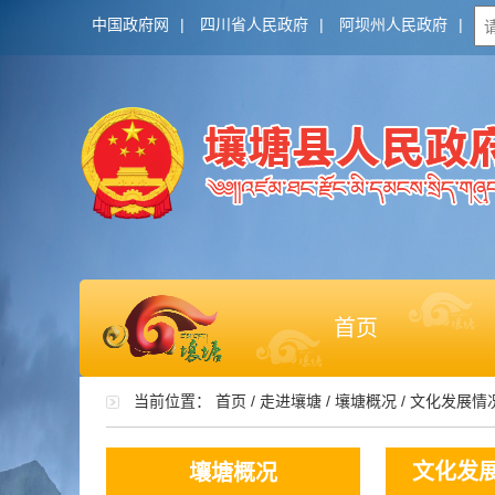
中国政府网
|
四川省人民政府
|
阿坝州人民政府
|
首页
当前位置：
首页
/
走进壤塘
/
壤塘概况
/
文化发展情
文化发
壤塘概况