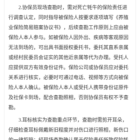
2.协保员现场查勘时，需对死亡牦牛的保险责任进
行调查认定，同时指导被保险人按要求逐项填写《养殖
业保险简易赔案协议书》，后续查勘工作原则上应由被
保险人本人参与。如被保险人因外出、疾病等客观原因
无法到场的，可出具书面授权委托书，委托其直系亲属
或经村民委员会证实的其他近亲属等代为办理。受托人
应提供双方有效身份证件。保险公司或协保员应对委托
关系进行核实，必要时可通过电话、视频等方式向被保
险人本人确认。被保险人本人或受托人携带身份证原件
及社保卡到场，配合查勘照相，否则协保员有权不予查
勘。
3.耳标核实为查勘重点环节，查勘时需剪开耳朵，
仔细检查耳标佩戴新旧程度并对伤口进行照相，新伤口
的一律拒赔；经现场查勘确认属于保险责任所致保险牦