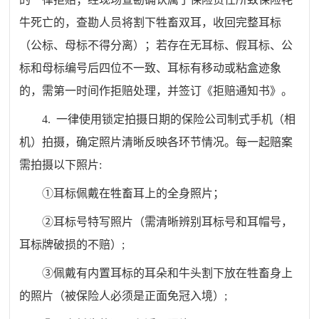
牛死亡的，查勘人员将割下牲畜双耳，收回完整耳标
（公标、母标不得分离）；若存在无耳标、假耳标、公
标和母标编号后四位不一致、耳标有移动或粘盒迹象
的，需第一时间作拒赔处理，并签订《拒赔通知书》。
4. 一律使用锁定拍摄日期的保险公司制式手机（相
机）拍摄，确定照片清晰反映各环节情况。每一起赔案
需拍摄以下照片:
①耳标佩戴在牲畜耳上的全身照片；
②耳标号特写照片（需清晰辨别耳标号和耳帽号，
耳标牌破损的不赔）;
③佩戴有内置耳标的耳朵和牛头割下放在牲畜身上
的照片（被保险人必须是正面免冠入境）;