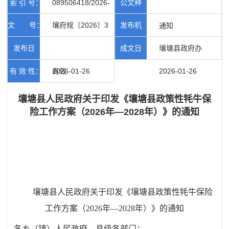
索 引 号：
089506418/2026-
公文种
文 号：
壤府规〔2026〕3
发布机
00021
类：
通知
号
发布日
成文日
构：
壤塘县政府办
有 效 性：
期：
2026-01-26
有效
期：
2026-01-26
壤塘县人民政府关于印发《壤塘县政策性牦牛保
险工作方案（2026年—2028年）》的通知
壤塘县人民政府
关于印发《壤塘县政策性牦牛保险
工作方案
（2026年—2028年）》的通知
各乡（镇）人民政府、县级各部门：