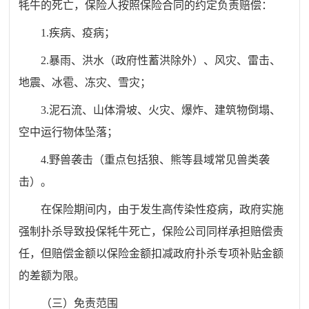
牦牛的死亡，保险人按照保险合同的约定负责赔偿：
1.疾病、疫病；
2.暴雨、洪水（政府性蓄洪除外）、风灾、雷击、
地震、冰雹、冻灾、雪灾；
3.泥石流、山体滑坡、火灾、爆炸、建筑物倒塌、
空中运行物体坠落；
4.野兽袭击（重点包括狼、熊等县域常见兽类袭
击）。
在保险期间内，由于发生高传染性疫病，政府实施
强制扑杀导致投保牦牛死亡，保险公司同样承担赔偿责
任，但赔偿金额以保险金额扣减政府扑杀专项补贴金额
的差额为限。
（三）免责范围