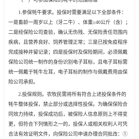
1.参保牦牛要求。投保时需要满足以下全部条件：
一是畜龄一周岁以上（牙二牛）、体重≥40公斤（含）；
二是经保险公司查验，确认无伤残、无保险责任范围内
疾病，且营养良好、饲养管理正常；三是已按免疫程序
完成接种并留记录；四是投保时及保险期间，必须佩戴
保险公司统一制作的身份识别电子耳标，且电子耳标需
统一佩戴于牦牛左耳，电子耳标的制作与佩戴费用由保
险公司承担。
2.投保规则。农牧民需将所有符合上述投保条件的
牦牛整体投保，禁止部分或选择性投保。为确保保险合
同效力持续，投保成功后，被保险人信息原则上不得变
更，但符合下列情形之一的，投保人或相关权利人可凭
合法有效证明文件，向保险公司申请办理合同批改：①