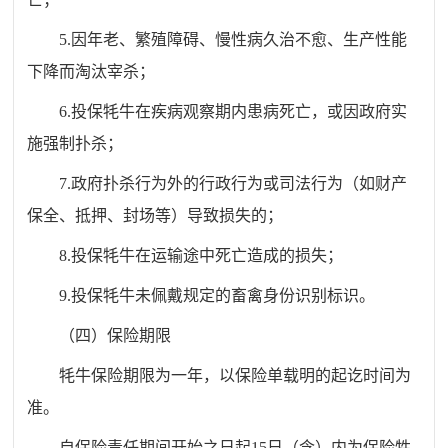
5.因年老、繁殖障碍、慢性病久治不愈、生产性能
下降而淘汰宰杀；
6.投保牦牛在疾病观察期内患病死亡，或因政府实
施强制扑杀；
7.政府扑杀行为外的行政行为或司法行为（如财产
保全、抵押、封场等）导致损失的；
8.投保牦牛在运输途中死亡造成的损失；
9.投保牦牛未佩戴规定的畜禽身份识别标识。
（四）保险期限
牦牛保险期限为一年，以保险单载明的起讫时间为
准。
自保险责任期间开始之日起15日（含）内为保险牲