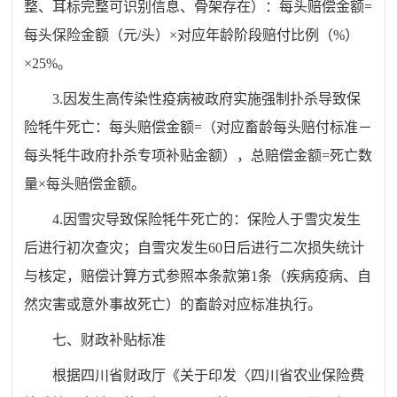
整、耳标完整可识别信息、骨架存在）：每头赔偿金额=
每头保险金额（元/头）×对应年龄阶段赔付比例（%）
×25%。
3.因发生高传染性疫病被政府实施强制扑杀导致保
险牦牛死亡：每头赔偿金额=（对应畜龄每头赔付标准－
每头牦牛政府扑杀专项补贴金额），总赔偿金额=死亡数
量×每头赔偿金额。
4.因雪灾导致保险牦牛死亡的：保险人于雪灾发生
后进行初次查灾；自雪灾发生60日后进行二次损失统计
与核定，赔偿计算方式参照本条款第1条（疾病疫病、自
然灾害或意外事故死亡）的畜龄对应标准执行。
七、财政补贴标准
根据四川省财政厅《关于印发〈四川省农业保险费