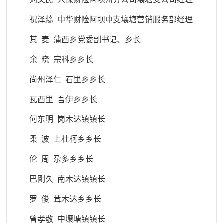
祝泽蕊 中华财险阿坝中支壤塘营销服务部经理
其 麦 蒲西乡党委副书记、乡长
余 晓 宗科乡乡长
尚州泽仁 石里乡乡长
瓦西里 吾伊乡乡长
何东明 岗木达镇镇长
柔 波 上杜柯乡乡长
伦 周 尕多乡乡长
巴刚久 南木达镇镇长
罗 俊 茸木达乡乡长
曾孝敬 中壤塘镇镇长