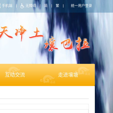
手机端
|
无障碍
|
简
|
繁
|
统一用户登录
互动交流
走进壤塘