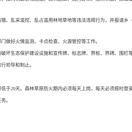
滥猎、乱采滥挖、乱占滥用林地草地等违法违规行为，并报请乡
部门做好火情监测、卡点检查、火源管控等工作。
的破坏生态保护建设设施和宣传牌、标志牌、界桩、界碑、围栏
进行劝导和制止。
低于20天。森林草原防火期内必须每天上岗，每天必须按时登录“
任务。
。