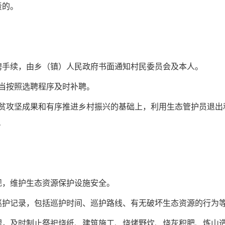
责的。
聘手续，由乡（镇）人民政府书面通知村民委员会及本人。
当按照选聘程序及时补聘。
贫攻坚成果和有序推进乡村振兴的基础上，利用生态管护员退出
。
规，维护生态资源保护设施安全。
巡护记录，包括巡护时间、巡护路线、有无破坏生态资源的行为
理，及时制止祭祀烧纸、建筑施工、烧烤野炊、烧灰积肥、炼山