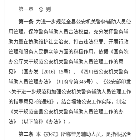
第一章
总
则
第一条
为
进一步
规范
全县公安机关
警务辅助人员
使
用
管理，保障警务辅助人员合法权益，充分发挥警务辅
助力量在协助维护社会治安、打击违法犯罪、开展行政
管理和服务人民群众等方面的积极作用，依据《国务院
办公厅关于规范公安机关警务辅助人员管理工作的意
见》（国办发〔
2016
〕
15
号）、《四川省公安机关警务
辅助人员管理办法》（川府令
第
345
号）、
《
公安部印发
<
关于进一步规范和加强公安机关警务辅助人员管理工作
的指导意见
>
的通知
》，
结合
壤塘
公安工作实际，制定
《关于规范全县公安机关警务辅助人员管理工作的办
法》（以下简称《办法》）。
第二条
本
《
办法
》
所称警务辅助人员，是指根据治