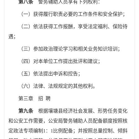
第八条
警务辅助人员享有下列权利：
（一）获得履行职责必要的工作条件
和安全保护
；
（二）依法获得工作报酬，享受法定福利、保险待
遇；
（三）参加政治理论学习和相关业务知识培训；
（四）对本单位工作提出批评和建议；
（五）依法提出申诉和控告；
（六）法律、法规规定的其他权利。
第三章
招
聘
第九条
根据
壤塘
县经济社会发展、形势任务变化
和公安工作需要
，
公
安局警务辅助人员配备额度按照核
定政法专项编制
1
：
1
比例配备；并按照总量控制、倾斜