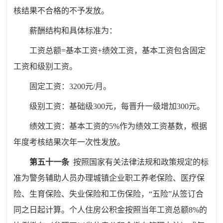
核结果不合格的不予发放。
薪酬结构和具体标准为：
工资总额
=
基本工资
+
绩效工资，基本工资包含固定
工资和级别工资。
固定工资：
3200
元
/
月。
级别工资：基础级
300
元，每晋升一级增加
300
元。
绩效工资：基本工资的
5%
作为绩效工资基数，根据
年度考核结果次年一次性发放。
第五十一条
按照国家有关法律法规和政策规定的标
准为警务辅助人员办理城镇企业职工养老保险、医疗保
险、生育保险、失业保险和工伤保险，
“
五险
”
从签订合
同之日起计算。个人住房公积金按照当年工资总额
8%
的