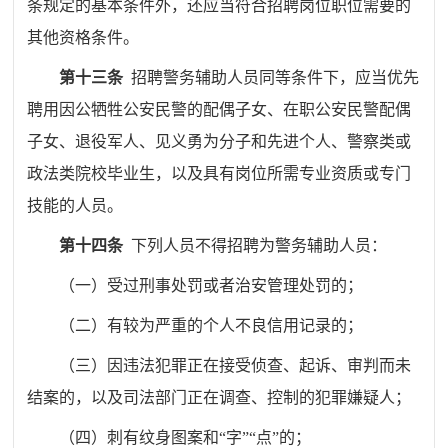
条规定的基本条件外，还应当符合招聘岗位职位需要的
其他资格条件。
第十三条
招聘警务辅助人员同等条件下，应当优先
聘用因公牺牲公安民警的配偶子女、在职公安民警配偶
子女、退役军人、见义勇为分子和先进个人、警察类或
政法类院校毕业生，以及具有岗位所需专业资质或专门
技能的人员。
第十四条
下列人员不得招聘为警务辅助人员：
（一）受过刑事处罚或者治安管理处罚的；
（二）有较为严重的个人不良信用记录
的
；
（
三
）因违法犯罪正在接受侦查、起诉、审判而未
结案的，以及司法部门正在调查、控制的犯罪嫌疑人
；
（
四
）刺有
纹
身图案和
“
字
”“
点
”
的；