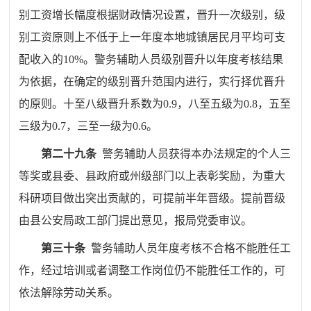
别工资增长幅度根据财政情况设置，晋升一次级别，级
别工资原则上不低于上一年度本地城镇居民月平均可支
配收入的
10%
。警务辅助人员级别晋升以年度考核结果
为依据，在确定的级别晋升范围内进行，实行择优晋升
的原则。十至八级晋升系数为
0.9
，八至五级为
0.8
，五至
三级为
0.7
，三至一级为
0.6
。
第二十九条
警务辅助人员获得本办法规定的个人三
等奖或县委、县政府或州级部门以上表彰奖励，为重大
科研项目做出突出贡献的，可提前半年晋级。提前晋级
由县公安局政工部门提出意见，报局党委审议。
第三十条
警务辅助人员年度考核不合格不能胜任工
作，经过培训或者调整工作岗位仍不能胜任工作的，可
依法解除劳动关系。