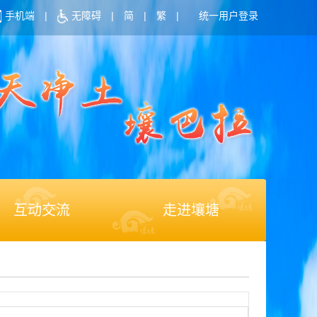
手机端
|
无障碍
|
简
|
繁
|
统一用户登录
互动交流
走进壤塘