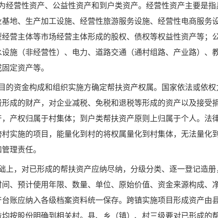
分为经营性资产、公益性资产和到户类资产。经营性资产主要是指
业基地、生产加工设施、经营性旅游服务设施、经营性电商服务
型经营主体等市场经营主体形成的股权、债权等权益性资产等；
水设施（非经营性）、电力、道路交通（通村组路、产业路）、
或固定资产等。
项目的资金构成和组织实施方确定帮扶资产权属。国家依法或依权
费形成的财产，对企业减税、免税和退税等形成的资产以及接受
产，产权归属于村集体；到户类帮扶资产原则上归属于个人。法
跨村实施的项目，能量化到村的将权属量化到村集体，无法量化
和管理责任。
基础上，对已形成的帮扶资产应纳尽纳，分级分类、逐一登记造册
时间、预计使用年限、数量、单位、原始价值、资金来源构成、
产台账应纳入各级档案资料统一保存。跨镇实施项目形成资产由
益均按股份明确到相关村。县、乡（镇）、村三级要对已形成的