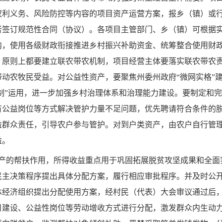
权利义务、风险防控等内容的项目资产运营方案，报乡（镇）或
者签订规范性合同（协议）。各项目主管部门、乡（镇）可根据
内，使用各级财政衔接推进乡村振兴补助资金、统筹整合使用财
，原则上都要建立联农带农机制，项目经营主体要落实联农带农
动农牧民受益。对公益性资产，要聚焦州委州政府“微网实格”建
单制”运用，进一步加强乡村治理体系和治理能力建设。要制定和
有公益岗位等方式解决管护力量不足问题，优先聘请符合条件的
益群众责任，引导农户参与管护。对到户类资产，由农户自行管
益。
资产的帮扶作用，所得收益重点用于巩固拓展脱贫攻坚成果和全面
民主决策程序提出具体分配方案，履行相应审批程序。并及时公
体经济组织提出分配使用方案，经村民（代表）大会审议通过后
目建设、公益性岗位等劳动增收方式进行分配，激发群众内生动