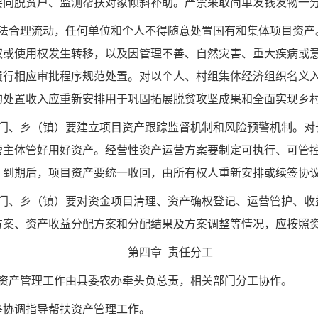
要向脱贫户、监测帮扶对象倾斜补助。严禁采取简单发钱发物一
依法合理流动，任何单位和个人不得随意处置国有和集体项目资产
权或使用权发生转移，以及因管理不善、自然灾害、重大疾病或
履行相应审批程序规范处置。对以个人、村组集体经济组织名义
的处置收入应重新安排用于巩固拓展脱贫攻坚成果和全面实现乡
部门、乡（镇）要建立项目资产跟踪监督机制和风险预警机制。对
营主体管好用好资产。经营性资产运营方案要制定可执行、可管
）到期后，项目资产要统一收回，由所有权人重新安排或续签协
部门、乡（镇）要对资金项目清理、资产确权登记、运营管护、收
方案、资产收益分配方案和分配结果及方案调整等情况，应按照
第四章 责任分工
扶资产管理工作由县委农办牵头负总责，相关部门分工协作。
筹协调指导帮扶资产管理工作。