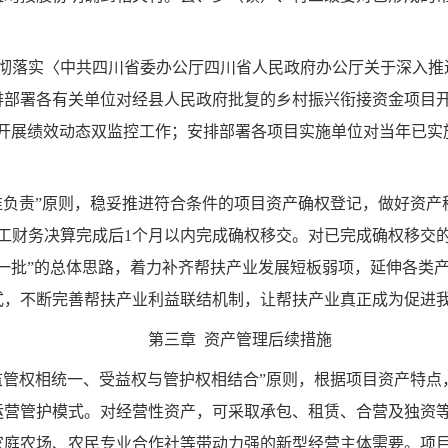
贯彻落实〈中共四川省委办公厅四川省人民政府办公厅关于深入推
排部署各有关单位对经县人民政府批复的乡村振兴衔接资金项目开
目开展绩效动态双监控工作；安排部署各项目实施单位对当年已实
谁负责”原则，稳妥推进符合条件的项目资产确权登记，做好资
工财务决算完成后1个月以内完成确权移交。对已完成确权移交的
一批”的总体思路，着力补齐帮扶产业发展短板弱项，延伸各类
式，不断完善帮扶产业利益联结机制，让帮扶产业真正成为促进
第三章 资产管理后续措施
监管权相统一、受益权与管护权相结合”原则，根据项目资产特
运营管护模式。对经营性资产，可采取承包、租赁、合营及独资
家庭农场、农民专业合作社等带动力强的新型经营主体需要。项