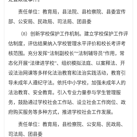
责任单位：
教育
局
，
县
法院、
县
检察院、
县委宣传
部
、公安
局
、民政
局
、司法
局
、团
县
委
（
8
）创新学校保护工作机制。建立学校保护工作评
估制度，评估结果纳入学校管理水平评价和校长考评考
核范围。充分发挥
“
法
制
副校长
”“
法
制
辅导员
”
作用，常
态化开展
“
法律进学校
”
、组织模拟法庭、以案释法、开
设法治网课等多样化法治教育和法治实践活动，教育引
导未成年人遵纪守法。依托中小学校，加强未成年人的
法治教育、安全教育。引入专业力量参与学生管理服
务，鼓励通过学校社会工作站、设立社会工作岗位、政
府购买服务等多种方式，推进学校社会工作发展。
责任单位：
教育
局
，
县
检察院、公安
局
、民政
局
、
司法
局
、团
县
委