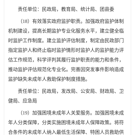
责任单位：
民政
局
，教育
局
、统计局、团
县
委
（
18
）有效落实政府监护职责。加强政府监护体制
机制建设，提高长期监护专业化服务水平，建立健全临
时监护工作制度。
建立监护评估制度，制定由民政部门
指定监护人和终止临时监护情形时监护人的监护能力评
估工作规范，科学评判其履行监护职责的能力和条件，
推动监护评估规范化专业化。完善
因突发事件影响造成
监护缺失未成年人救助保护制度措施。
责任单位：
民政
局
，发改
局
、公安
局
、财政
局
、卫
健
局
、应急
局
（
19
）加强困境未成年人关爱服务。加强困境未成
年人分类保障，分类实施困境未成年人保障政策。将符
合条件的未成年人纳入最低生活保障、特困人员救助供