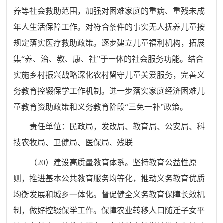
养等社会救助范围，加强对困难家庭的重病、重残未成
年人生活保障工作。对符合条件的事实无人抚养儿童按
规定落实医疗救助政策。
逐步建
立
儿童福利机构
，
拓展
集
“
养、治、教、康、社
”
于一体的社会服务功能
。
结合
实施乡村振兴战略深化农村留守儿童关爱服务，完善义
务教育控辍保学工作机制。进一步落实家庭经济困难儿
童教育资助政策和义务教育阶段
“
三免一补
”
政策。
责任单位：
民政
局
，发改
局
、教育
局
、公安
局
、
科
技农牧局、
卫健
局
、医保局、残联
（
20
）建设高质量教育体系。坚持教育公益性原
则，推进基本公共教育服务均等化，推动义务教育优质
均衡发展和城乡一体化。督促健全义务教育保障长效机
制，做好控辍保学工作。保障农业转移人口随迁子女平