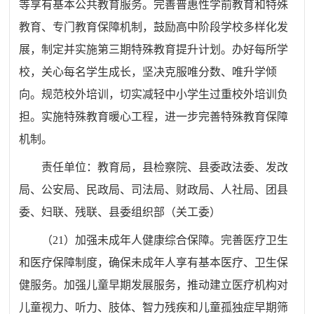
等享有基本公共教育服务。完善普惠性学前教育和特殊
教育、专门教育保障机制，鼓励高中阶段学校多样化发
展，制定并实施第三期特殊教育提升计划。办好每所学
校，关心每名学生成长，坚决克服唯分数、唯升学倾
向。规范校外培训，切实减轻中小学生过重校外培训负
担。实施特殊教育暖心工程，进一步完善特殊教育保障
机制。
责任单位：
教育
局
，
县
检察院、
县委政法委
、发改
局
、公安
局
、民政
局
、司法
局
、财政
局
、人社
局
、团
县
委、妇联、残联、
县委组织部（
关工委
）
（
21
）加强未成年人健康综合保障。完善医疗卫生
和医疗保障制度，确保未成年人享有基本医疗、卫生保
健服务。加强儿童早期发展服务，推动建立医疗机构对
儿童视力、听力、肢体、智力残疾和儿童孤独症早期筛