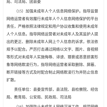
局
、司法
局
、团
县
委
（
15
）加强未成年人个人信息网络保护。指导监督
网络运营者有效履行未成年人个人信息网络保护的平台
责任，严格依照法律规定和用户协议收集和使用未成年
人个人信息。指导网络运营者对未成年人及其监护人提
出的更正、
删除未
成年人网上个人信息的诉求，依法依
规予以配合。严厉打击通过网络以文字、图片、音视频
等形式对未成年人实施侮辱、诽谤、猥亵或恶意损害形
象等网络欺凌行为，指导网络运营者采取删除、屏蔽、
断开链接等方式及时配合制止网络欺凌行为并防止信息
扩散。
责任单位：
县委宣传部
，
县
法院、
县
检察院、
经信
局
、教育
局
、公安
局
、民政
局
、司法
局
（
16
）加强防止未成年人网络沉迷工作。规范网络