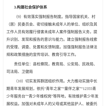
3.
构建社会保护体系
（
9
）有效落实强制报告制度。指导国家机关、村
（居）民委员会、密切接触未成年人的单位、组织及其
工作人员有效履行侵害未成年人案件强制报告义务，提
升识别、发现和报告的意识与能力。建立强制报告线索
的受理、调查、处置和反馈制度。加强强制报告法律法
规和政策措施的宣传培训、教育引导工作。
责任单位：
县
检察院，教育
局
、公安
局
、民政
局
、
司法
局
、卫健
局
（
10
）切实发挥群团组织作用。大力推动实施中长
期青年发展规划，依托
“
青年之家
”“
童伴之家
”“12355
青
少年服务台
”“
青少年维权岗
”
等阵地，有效维护青少年发
展权益。加强对未成年人的父母或其他监护人、被委托