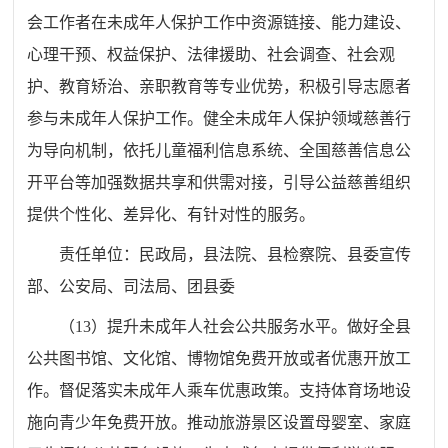
会工作者在未成年人保护工作中资源链接、能力建设、
心理干预、权益保护、法律援助、社会调查、社会观
护、教育矫治、亲职教育等专业优势，积极引导志愿者
参与未成年人保护工作。健全未成年人保护领域慈善行
为导向机制，依托儿童福利信息系统、全国慈善信息公
开平台等加强数据共享和供需对接，引导公益慈善组织
提供个性化、差异化、有针对性的服务。
责任单位：
民政
局
，
县
法院、
县
检察院、
县委宣传
部
、公安
局
、司法
局
、团
县
委
（
13
）提升未成年人社会公共服务水平。做好全
县
公共图书馆、文化馆、博物馆免费开放或者优惠开放工
作。督促落实未成年人乘车优惠政策。支持体育场地设
施向青少年免费
开放
。推动旅游景区设置母婴室、家庭