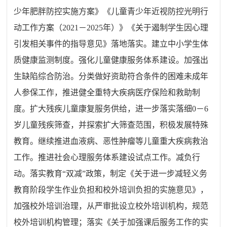
少年肥胖防控实施方案》《儿童青少年近视防控光明行
动工作方案（
2021
－
2025
年）》《关于遏制学生因心理
引发相关事件的指导意见》落地落实。建立中小学生体
质健康监测制度。强化儿童健康服务体系建设。加强出
生缺陷综合防治。分类做好资助符合条件的困难未成年
人参保工作，推进健全重特大疾病医疗保险和救助制
度。扩大残疾儿童康复服务供给，进一步落实落细
0
－
6
岁儿童残疾筛查，并探索扩大筛查范围，积极发展特殊
教育。继续推进血液病、恶性肿瘤等儿童重大疾病救治
工作。推进社会心理服务体系建设试点工作。减负行
动。落实教育
“
双减
”
政策，制定《关于进一步减轻义务
教育阶段学生作业负担和校外培训负担的实施意见》，
加强校外培训治理，从严审批设立校外培训机构，规范
校外培训机构管理；落实《关于加强课后服务工作的实