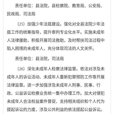
责任单位：
县
法院，
县
检察院、教育
局
、公安
局
、
民政
局
、司法
局
（
25
）加强少年法庭建设。强化对全
县
法院少年法
庭工作的统筹指导，提升审判专业化水平。实施未成年
人法律援助，积极开展司法救助，及时帮扶司法过程中
陷入困境的未成年人，充分体现司法的人文关怀。
责任单位：
县
法院，
司法
局
（
26
）深化未成年人检察法律监督。依法对涉及未
成年人的诉讼活动、未成年人重新犯罪预防工作等开展
法律监督。进一步加强涉及未成年人刑事、民事、行
政、公益诉讼检察业务统一集中办理工作。加大对侵犯
未成年人合法权益案件督促、支持相关组织和个人代为
提起诉讼的力度，涉及公共利益的依法提起公益诉讼。