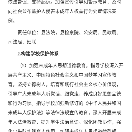
依法督促、支持起诉。加强宣传引导和警示教育，及时
向社会公布监护人侵害未成年人权益行为处置情况案
例。
责任单位：
县
法院，
县
检察院、公安
局
、民政
局
、
司法
局
、妇联
2.
构建学校保护体系
（
5
）加强未成年人思想道德教育。指导学校深入开
展共产主义、中国特色社会主义和中国梦学习宣传教
育，坚持立德树人，培育和践行社会主义核心价值观，
引导广大未成年人听党话、跟党走，养成良好思想品德
和行为习惯。指导学校加强新修订的《中华人民共和国
未成年人保护法》等法律法规宣传教育，深入开展未成
年人法治教育，提升学生法治意识。深化团教协作，强
化少先队实践育人作用，加强未成年人思想道德引领。