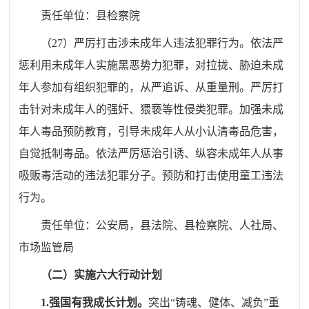
责任单位：
县
检察院
（
27
）严厉打击涉未成年人违法犯罪行为。依法严
惩利用未成年人实施黑恶势力犯罪，对拉拢、胁迫未成
年人参加有组织犯罪的，从严追诉、从重量刑。严厉打
击针对未成年人的强奸、猥亵等性侵类犯罪。加强未成
年人毒品预防教育，引导未成年人从小认清毒品危害，
自觉抵制毒品。依法严厉惩治引诱、纵容未成年人从事
吸贩毒活动的违法犯罪分子。预防和打击使用童工违法
行为。
责任单位：
公安
局
，
县
法院、
县
检察院、人社
局
、
市场
监管
局
（二）实施六大行动计划
1.
强国有我成长计划。
突出
“
铸魂、健体、减负
”
重