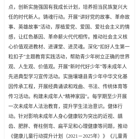
点，创新实施强国有我成长计划，培养担当民族复兴大
任的时代新人。铸魂行动。开展
“
讲好党的故事、革命故
事、英雄故事
”
活动，厚植爱党、爱国、爱社会主义的情
感，让红色基因、革命薪火代代相传。推动社会主义核
心价值观进教材、进课堂、进灵魂。深化
“
扣好人生第一
粒扣子
”
主题教育实践活动，帮助青少年树立正确的世界
观、人生观、价值观。开展
“
新时代好少年
”
等未成年人
先进典型学习宣传活动。实施
壤塘县
青少年中华文化基
因传承工程，开展经典诵读和戏曲、书法、传统体育等
传习活动。构建未成年人
“
精神家园
”
。每学期至少开展
一次未成年人法治教育，提升学生法治意识。健体行
动。针对影响未成年人身心健康较为突出的近视、龋
齿、肥胖、脊柱侧弯、扁平足和心理健康等问题，推动
《健康儿童行动提升计划（
2021
－
2025
年）》《儿童青