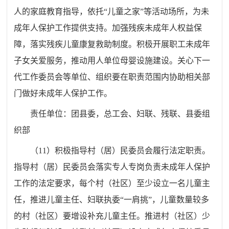
人的家庭教育指导，依托
“
儿童之家
”
等活动场所，为未
成年人保护工作提供支持。加强残疾未成年人权益保
障，落实残疾儿童康复救助制度
。
积极开展职工未成年
子女关爱服务，推动用人单位母婴设施建设。关心下一
代工作委员会等单位、组织要在职责范围内协助相关部
门做好未成年人保护工作。
责任单位：
团
县
委，
总工会
、妇联、残联、
县委组
织部
（
11
）积极指
导村（居）民委员会履行法定职责。
指导村（居）民委员会落实专人专岗负责未成年人保护
工作的法定要求，每个村（社区）至少设立一名儿童主
任，推进儿童主任、妇联执委
“
一肩挑
”
，儿童数量较多
的村（社区）要增设补充儿童主任。推进村（社区）少