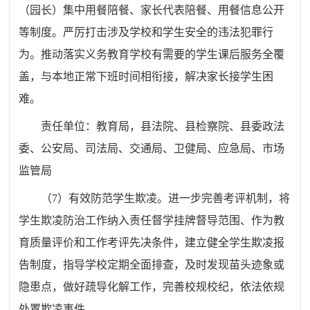
（园长）集中用餐陪餐、家长代表陪餐、用餐信息公开
等制度。严厉打击涉及学校和学生安全的违法犯罪行
为。推动落实义务教育学校有需要的学生课后服务全覆
盖，与
本
地正常下班时间相衔接，解决家长接学生困
难。
责任单位：
教育
局
，
县
法院、
县
检察院、
县委政法
委
、公安
局
、司法
局
、交通
局
、卫健
局
、应急
局
、
市场
监管局
（
7
）有效防范学生欺凌。进一步完善考评机制，将
学生欺凌防治工作纳入责任督学挂牌督导范围、作为教
育质量评价和工作考评先决条件
，
建立健全学生欺凌报
告制度
，
指导学校定期全面排查，及时发现苗头迹象或
隐患点，做好疏导化解工作
，
完善校规校纪，依法依规
处置欺凌事件。