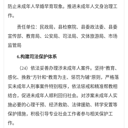
防止未成年人早婚早育现象。推进未成年人文身治理工
作。
责任单位：
民政
局
，
县
检察院、
县委政法委
、
县委
宣传部
、教育
局
、公安
局
、司法
局
、文
体
旅游
局
、市场
监管
局
6.
构建司法保护体系
（
24
）依法妥善办理涉未成年人案件。坚持
“
教育、
感化、挽救
”
方针和
“
教育为主、惩罚为辅
”
原则，严格落
实未成年人刑事案件特别程序，依法惩戒和精准帮教相
结合，促进未成年人顺利回归社会。对涉案未成年人实
施必要的心理干预、经济救助、法律援助、转学安置等
保护措施，积极引导专业社会工作者参与相关保护工
作。