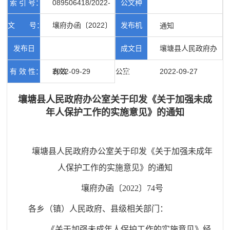
索 引 号：
089506418/2022-
公文种
文 号：
壤府办函〔2022〕
发布机
00932
类：
通知
74号
发布日
成文日
构：
壤塘县人民政府办
有 效 性：
期：
2022-09-29
有效
公室
期：
2022-09-27
壤塘县人民政府办公室关于印发《关于加强未成
年人保护工作的实施意见》的通知
壤塘县人民政府办公室关于印发《关于加强未成年
人保护工作的实施意见》的通知
壤府办函〔2022〕74号
各乡（镇）人民政府、县级
相关
部门：
《关于
加强未成年人保护工作的实施意见
》
经