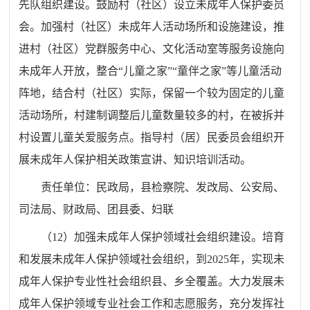
先队组织建设。鼓励村（社区）设立未成年人保护委员
会。加强村（社区）未成年人活动场所和设施建设，推
进村（社区）党群服务中心、文化活动室等服务设施向
未成年人开放，整合
“
儿童之家
”“
童伴之家
”
等儿童活动
阵地，结合村（社区）实际，保留一个较为固定的儿童
活动场所，村建制调整后儿童数量较多的村，在被拆并
村设置儿童关爱服务点。指导村（居）民委员会组织开
展未成年人保护相关政策宣讲、知识培训活动。
责任单位：
民政
局
，
县
检察院、发改
局
、公安
局
、
司法
局
、财政
局
、团
县
委、妇联
（
12
）加强未成年人保护领域社会组织建设。培育
和发展未成年人保护领域社会组织，到
2025
年，实现
未
成年人保护专业性社会组织县
、乡
全覆盖。
大力发展未
成年人保护领域专业社会工作和志愿服务，充分发挥社