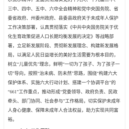
三中、四中、五中
、六中
全会精神和党中央国务院、
省
委省政府、州委州政府、县
委
县
政府关于未成年人保护
工作决策部署，认真贯彻落实《中共中央国务院关于优
化生育政策促进人口长期均衡发展的决定》等战略部
署，立足新发展阶段、贯彻新发展理念、构建新发展格
局，以满足人民日益增长的美好生活需要为根本目的，
树立
“
儿童优先
”
理念，鲜明
“
一切为了孩子、为了孩子一
切
”
导向，按照
“
治未病、防未然
”
思路，围绕
“
构建六大
保护体系、实施六大行动计划、搭建一个协调平台
”
的
“661”
工作重点，推动形成
“
党委领导、政府负责、民政
牵头、部门协同、社会参与
”
工作格局，切实保护未成年
人身心健康、保障未成年人合法权益，助力实现共同富
裕。