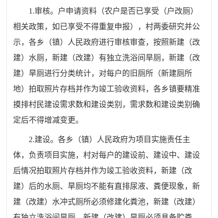
1.审核。户申请资料（农户是否已享受（户改厕）
相关政策，如已享受不得重复申报），村两委研究并公
示，各乡（镇）人民政府进行审核审查，按照新建（改
建）水厕，新建（改建）有独立洗浴间旱厕，新建（改
建）旱厕进行分类统计，对每户的旧厕所（新建厕所
地）拍取照片存档并作为竣工验收资料，各乡镇要精准
摸排村民建设需求数和建设类别，需求数和建设类别确
定后不得增减变更。
2.建设。各乡（镇）人民政府为项目实施责任主
体，负责项目实施，村对每户的建设前、建设中、建设
后情况拍取照片存档并作为竣工验收资料，新建（改
建）后的水厕、旱厕均不能有直排尿液、粪便现象，新
建（改建）水冲式厕所必须修建化粪池，新建（改建）
有独立洗浴间旱厕，新建（改建）旱厕必须具备贮粪