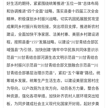
好生活的期待，紧紧围绕统筹推进“五位一体”总体布局
和协调推进“四个全面”战略，落实县委十四届三次全会
精神，积极谋划乡村振兴战略，切实
巩固拓展脱贫攻坚
成果同乡村振兴有效衔接
，突出项目支撑，推进新农村
建设，全面加快干净家居、洁美村寨、美丽乡村建设进
程，按照县委“155”发展战略，以建设“川甘青结合部区
域强县”为引领，加快创建“铸牢中华民族共同体意识示
范县”“川甘青结合部河源生态文明示范县”“川甘青结合
部乡村振兴示范县”“川甘青结合部文旅融合示范县”“川
甘青结合部基层治理示范县”，紧扣“五个壤塘”路径。统
筹城乡发展，统筹生产生活生态，以建设美丽宜居村庄
为导向，以户改厕为主攻方向，动员各方力量，整合各
种资源，强化各项举措，加快补齐农村人居环境突出短
板，为同步建成社会主义现代化国家开好局，起好步奠