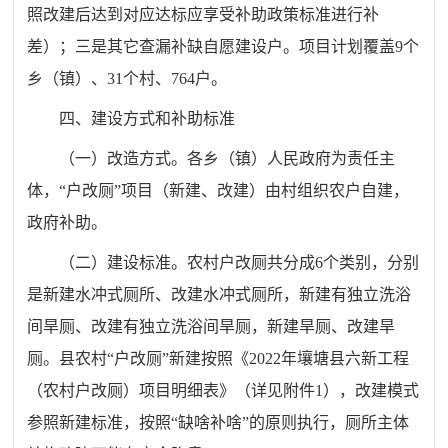
照改建后达到对应达标应享受补助政策标准进行补
差）；三是其它查漏补缺自愿建设户。项目计划覆盖9个
乡（镇）、31个村、764户。
四、建设方式和补助标准
（一）改造方式。各乡（镇）人民政府为责任主
体，“户改厕”项目（新建、改建）由村组织农户自建，
政府补助。
（二）建设标准。农村户改厕共分成6个类别，分别
是新建水冲式厕所、改建
水冲式厕所
，新建有独立洗浴
间旱厕、改建有独立洗浴间旱厕，新建旱厕、改建旱
厕。县农村“户改厕”新建按照《2022年壤塘县六新工程
（农村户改厕）项目明细表》（详见附件1），改建模式
参照新建标准，按照“缺啥补啥”的原则执行，厕所主体