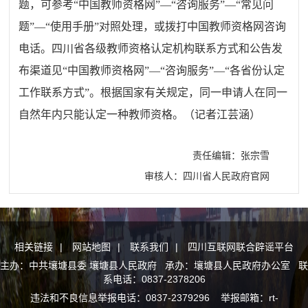
题，可参考“中国教师资格网”—“咨询服务”—“常见问
题”—“使用手册”对照处理，或拨打中国教师资格网咨询
电话。四川省各级教师资格认定机构联系方式和公告发
布渠道见“中国教师资格网”—“咨询服务”—“各省份认定
工作联系方式”。根据国家有关规定，同一申请人在同一
自然年内只能认定一种教师资格。（记者江芸涵）
责任编辑：张宗雪
审核人：四川省人民政府官网
相关链接
|
网站地图
|
联系我们
|
四川互联网联合辟谣平台
主办：中共壤塘县委 壤塘县人民政府 承办：壤塘县人民政府办公室 联
系电话：0837-2378206
违法和不良信息举报电话：0837-2379296 举报邮箱：rt-