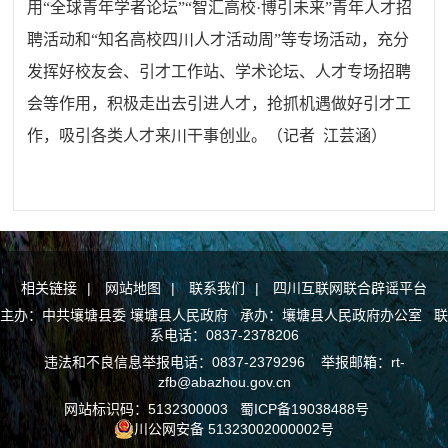
用“全球青年学者论坛”“智汇高校·博引未来”青年人才招
聘活动和“知名高校四川人才活动周”等专场活动，充分
发挥好校友会、引才工作站、学术论坛、人才专场招聘
会等作用，积极走出去引进人才，抢抓机遇做好引才工
作，吸引各类人才来川干事创业。（记者 江芸涵）
相关链接
|
网站地图
|
联系我们
|
四川互联网联合辟谣平台
主办：中共壤塘县委 壤塘县人民政府 承办：壤塘县人民政府办公室 联
系电话：0837-2378206
违法和不良信息举报电话：0837-2379296 举报邮箱：rt-
zfb@abazhou.gov.cn
网站标识码：5132300003
蜀ICP备19038488号
川公网安备 51323002000002号