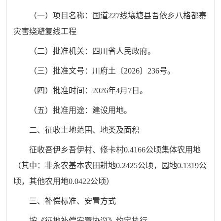
（一）项目名称：国道
227
线壤塘县吾依乡八格都寨
灾害绕避复线工程
（二）批准机关：四川省人民政府。
（三）批准文号：川府土〔
2026
〕
236
号。
（四）批准时间：
2026
年
4
月
7
日。
（五）批准用途：建设用地。
二、征收土地范围、地类及面积
征收
吾
伊
乡
吾伊村、修卡村
0.4166
公顷集体农用地
（其中：非永农基本农田耕地
0.2425
公顷，园地
0.1319
公
顷，其他农用地
0.0422
公顷）
三、补偿标准、安置方式
按《征地补偿安置协议》约定执行。