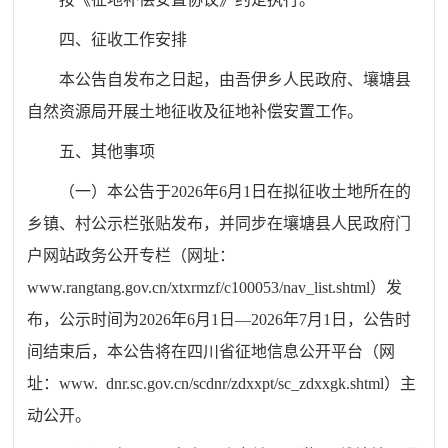
四、征收工作安排
本公告
自
发布之日起，由吾
伊
乡
人民政府、
壤塘县
自然资源局开展土地征收及征地补偿安置工作。
五、其他事项
（一）本公告于
2026
年
6
月
1
日在拟征收土地所在的
乡镇、村公示栏张贴发布，并同步在壤塘县人民政府门
户网站政务公开专栏（网址：
www.rangtang.gov.cn/xtxrmzf/c100053/nav_list.shtml
）发
布，
公示时间为
2026
年
6
月
1
日—
2026
年
7
月
1
日，
公告时
间结束后，本公告将在四川省征地信息公开平台（网
址：
www.
dnr.sc.gov.cn/scdnr/zdxxpt/sc_zdxxgk.shtml
）主
动公开。