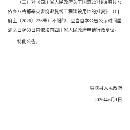
（二）对《四川省人民政府关于国道
227
线壤塘县吾
依乡八格都寨灾害绕避复线工程建设用地的批复》（川
府土〔
2026
〕
236
号）不服的，应当自本公告
公示
时间届
满之日起
60
日内依法向四川省人民政府申请行政复议。
特此公告。
壤塘县人民政府
2026
年
6
月
1
日