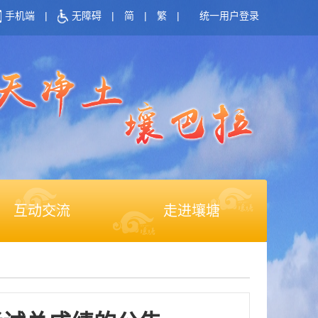
手机端
|
无障碍
|
简
|
繁
|
统一用户登录
互动交流
走进壤塘