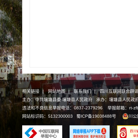
相关链接
|
网站地图
|
联系我们
|
四川互联网联合辟
主办：中共壤塘县委 壤塘县人民政府 承办：壤塘县人民政府办公
违法和不良信息举报电话：0837-2379296 举报邮箱：rt-zfb@a
网站标识码：5132300003
蜀ICP备19038488号
川公网