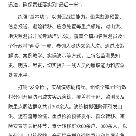
迅速，确保责任落实到“最后一米”。
练强“基本功”，以训促战提能力。聚焦监测预警、
信息报送、避险转移、应急处置等重点领域，对山洪、
地灾监测员开展专题培训2次，覆盖全镇20名监测员及4
个行政村“两委”干部，参训人员达60余人次。通过政策
解读、案例教学、实操演示等方式，让每名监测员知
责、明责、尽责，切实提升一线人员的履职能力和应急
处置水平。
打响“发令枪”，实战演练砺精兵。组织全镇4个行政
村分别开展防汛减灾实战演练，覆盖村干部、监测员及
隐患点周边群众共计300余人。演练模拟强降雨引发山
洪、泥石流等险情，重点检验预警发布、群众转移、避
险安置等关键环节，累计转移群众80余户、300余人，以
练代训、以练促防，全面提升群众避险意识和基层应急