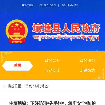
中国政府网
|
四川省人民政府
|
阿坝州人民政府
|
政务公开
政务服务
首页
互动交流
走进壤塘
当前位置：
首页
/
部门动态
中壤塘镇：下好防汛“先手棋”，筑牢安全“防护