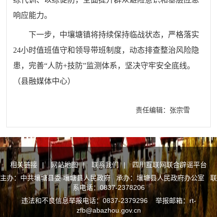
响应能力。
下一步，中壤塘镇将持续保持临战状态，严格落实
24小时值班值守和领导带班制度，动态排查整治风险隐
患，完善“人防+技防”监测体系，
坚决守牢安全底线
。
（县融媒体中心）
责任编辑：张宗雪
相关链接
|
网站地图
|
联系我们
|
四川互联网联合辟谣平台
主办：中共壤塘县委 壤塘县人民政府 承办：壤塘县人民政府办公室 联
系电话：0837-2378206
违法和不良信息举报电话：0837-2379296 举报邮箱：rt-
zfb@abazhou.gov.cn