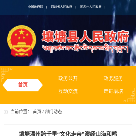
中国政府网
|
四川省人民政府
|
阿坝州人民政府
|
政务公开
政务服务
首页
互动交流
走进壤塘
当前位置：
首页
/
部门动态
壤塘温州跨千里“文化走亲”演绎山海和鸣