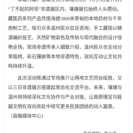
“了不起的阿坝”非遗展区内，壤塘展位始终人头攒动。
藏医药系列产品凭借海拔3800米草甸的本地药材与千年
炮制工艺，吸引众多温州民众驻足咨询；手工藏毯以精
湛编织技艺、天然矿物染色及传统与现代融合的设计惊
艳全场。现场非遗传承人细致介绍，温州民众也主动分
享瓯绣、彩石镶嵌等本地非遗特色，双向互动让文化共
鸣持续升温。
此次活动既通过专场推介让两地文艺同台绽放，又
以三日非遗展示搭建起常态化交流平台。未来，壤塘与
温州将持续深化文化协作与产业对接，让高原瑰宝与瓯
越文明在双向奔赴中续写更多民族团结的动人篇章。
（县融媒体中心）