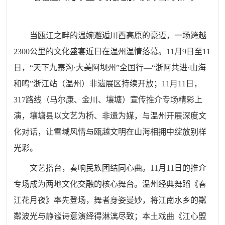
当瓯江之畔的温婉邂逅川西高原的豪迈，一场跨越
2300公里的文化盛宴近日在温州温情落幕。11月9日至11
日，“天下九寨沟·大美阿坝州”全国行—“浙阿共进·山海
和鸣”浙江站（温州）非遗展区持续开放；11月11日，
317路线（马尔康、金川、壤塘）宣传推介专场精彩上
演，壤塘县以文艺为桥、非遗为媒，与温州开展深度文
化对话，让雪域风情与瓯越文明在山海相拥中绽放别样
光彩。
文艺搭台，奏响民族团结同心曲。11月11日的推介
专场成为两地文化交融的核心舞台。温州经典舞蹈《春
江花月夜》率先登场，舞者身姿曼妙，将江南水乡的粼
粼波光与静谧诗意演绎得淋漓尽致；本土戏曲《江心盟