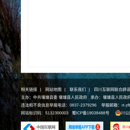
相关链接
|
网站地图
|
联系我们
|
四川互联网联合辟
主办：中共壤塘县委 壤塘县人民政府 承办：壤塘县人民政府办公
违法和不良信息举报电话：0837-2379296 举报邮箱：rt-zfb@a
网站标识码：5132300003
蜀ICP备19038488号
川公网