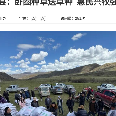
县：卧圈种草送草种 惠民兴牧
府办
字体：
访问量：
251次