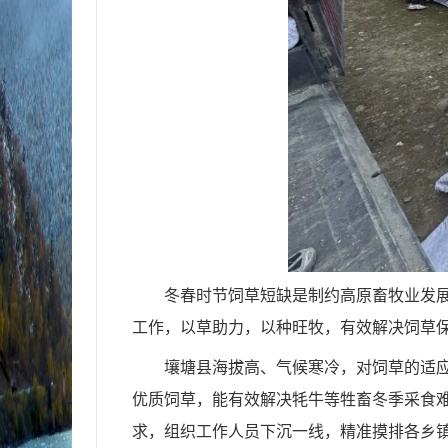
冬春时节饲草短缺是制约高原畜牧业发展
工作，以草助力，以种旺牧，有效解决饲草
壤塘县海拔高、气候寒冷，对饲草的适
优质饲草，能有效解决牦牛等牲畜冬季采食难
求，组织工作人员下沉一线，精准摸排各乡镇