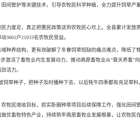
、田间管护等关键技术，引导农牧民科学种植，全力提升饲草产
民力度足，真正把惠民政策送到农牧民心坎上。全县累计发放燕麦
3661户21033名农牧民受益。
县域种养结构，更有效破解了冬春饲草短缺的痛点难点，降低了
一步激活了畜牧业内生发展动力，推动高原畜牧业从“靠天养畜”向
强劲活力。
放饲草种子，把种子及时播种下去，以后牦牛四季都有充足草料
、农牧民增收目标，抓实卧圈种草项目后续保障工作，强化田间
强做优畜牧特色产业，持续筑牢高原畜牧业发展根基，让农牧民