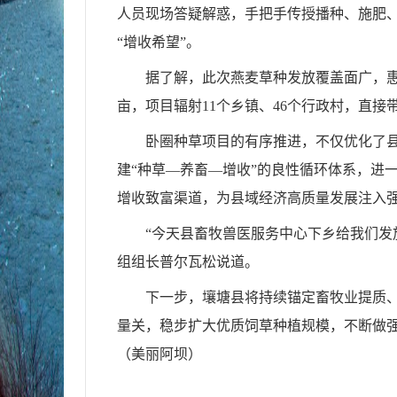
人员现场答疑解惑，手把手传授播种、施肥
“增收希望”。
据了解，此次燕麦草种发放覆盖面广，惠
亩，项目辐射11个乡镇、46个行政村，直接带动
卧圈种草项目的有序推进，不仅优化了
建“种草—养畜—增收”的良性循环体系，进
增收致富渠道，为县域经济高质量发展注入
“今天县畜牧兽医服务中心下乡给我们发
组组长普尔瓦松说道。
下一步，壤塘县将持续锚定畜牧业提质
量关，稳步扩大优质饲草种植规模，不断做
（美丽阿坝）