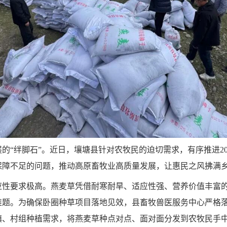
的“绊脚石”。近日，壤塘县针对农牧民的迫切需求，有序推进2
保障不足的问题，推动高原畜牧业高质量发展，让惠民之风拂满
应性要求极高。燕麦草凭借耐寒耐旱、适应性强、营养价值丰富
题。为确保卧圈种草项目落地见效，县畜牧兽医服务中心严格落
、村组种植需求，将燕麦草种点对点、面对面分发到农牧民手中