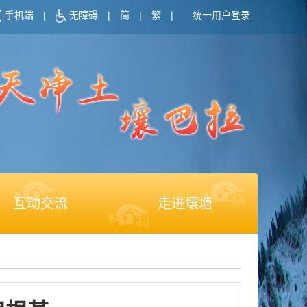
手机端
|
无障碍
|
简
|
繁
|
统一用户登录
互动交流
走进壤塘