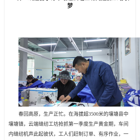
梦
春回高原，生产正忙。在海拔超3500米的壤塘县中
壤塘镇，云端缝纫工坊抢抓第一季度生产黄金期，车间
内缝纫机声此起彼伏，工人们赶制订单、有序作业，一