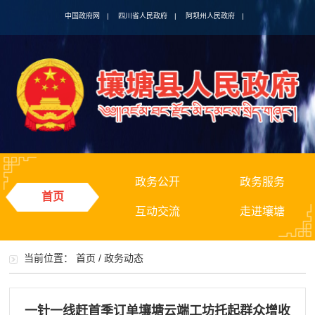
中国政府网
|
四川省人民政府
|
阿坝州人民政府
|
政务公开
政务服务
首页
互动交流
走进壤塘
当前位置：
首页
/
政务动态
一针一线赶首季订单壤塘云端工坊托起群众增收