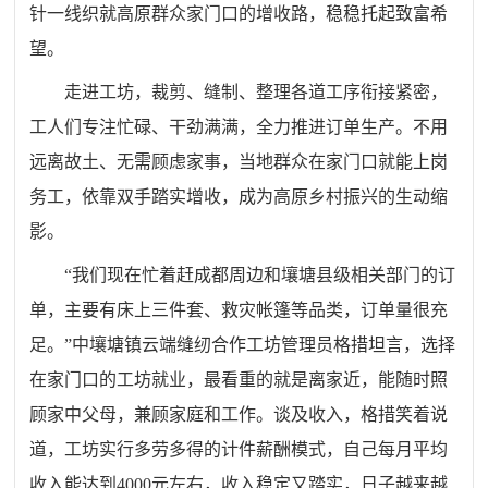
针一线织就高原群众家门口的增收路，稳稳托起致富希
望。
走进工坊，裁剪、缝制、整理各道工序衔接紧密，
工人们专注忙碌、干劲满满，全力推进订单生产。不用
远离故土、无需顾虑家事，当地群众在家门口就能上岗
务工，依靠双手踏实增收，成为高原乡村振兴的生动缩
影。
“我们现在忙着赶成都周边和壤塘县级相关部门的订
单，主要有床上三件套、救灾帐篷等品类，订单量很充
足。”中壤塘镇云端缝纫合作工坊管理员格措坦言，选择
在家门口的工坊就业，最看重的就是离家近，能随时照
顾家中父母，兼顾家庭和工作。谈及收入，格措笑着说
道，工坊实行多劳多得的计件薪酬模式，自己每月平均
收入能达到4000元左右，收入稳定又踏实，日子越来越