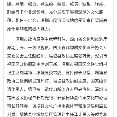
雕、藏纸、藏香、藏医药、藏毯、藏装、瓯塑、缂丝、
刺绣等多个非遗领域，充分展现了壤塘深厚的文化底
蕴，相信一定会让深圳市民沉浸式地感受到来自雪域高
原千年非遗的极大魅力。
深圳市政协原副主席程科伟、四川省文化和旅游厅
原副厅长、一级巡视员、四川省非物质文化遗产协会专
家委员会主任赵红川、壤塘县政协主席张万贵、深圳市
福田区政协原副主席刘玉新、深圳市福田区文联党组书
记主席刘建锋，壤塘县委常委、宣传部长旦措、壤塘县
政协二级调研员班玛灯、壤塘县政协副主席、国家级非
遗传承人、壤巴拉非遗传习所创办人甲央洛州、深圳市
福田区政协秘书长刘光银、轩辕氏华夏传承文化中心理
事长轩辕金、壤塘县文化广播电视体育和旅游局副局长
刘盾、壤塘县中壤塘景区管理处主任泽让恩波等领导和