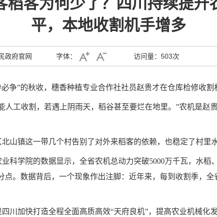
客稻客为何少了？四川持续提升
平，本地收割机手增多
民政府官网
字体：
访问量：
503次
分秒必争”的秋收，穗香种植专业合作社社员赵贵才在仓库检修收
能人工收割，若遇上阴雨天，稻谷甚至要烂在地里。”农机是赵贵
区北山镇这一带几个村告别了对外来稻客的依赖，也稳定了村里
农业科学院的数据显示，全省农机总动力突破5000万千瓦，水
、6个百分点。数据背后，一个现象作出注脚：近年来，每到收割季
四川加快打造全程全面高质高效“天府良机”，提高农业机械化