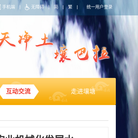
手机端
|
无障碍
|
简
|
繁
|
统一用户登录
互动交流
走进壤塘