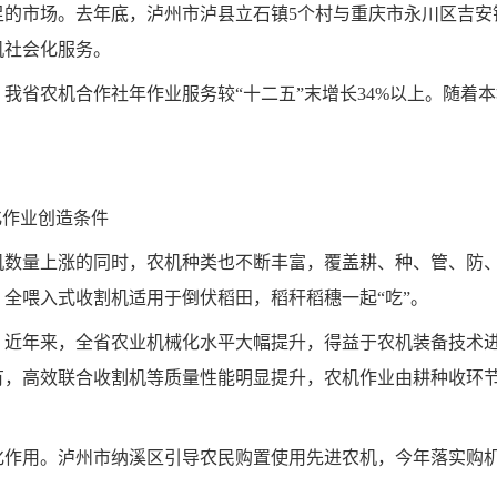
的市场。去年底，泸州市泸县立石镇5个村与重庆市永川区吉安镇
机社会化服务。
我省农机合作社年作业服务较“十二五”末增长34%以上。随着
化作业创造条件
机数量上涨的同时，农机种类也不断丰富，覆盖耕、种、管、防
全喂入式收割机适用于倒伏稻田，稻秆稻穗一起“吃”。
，近年来，全省农业机械化水平大幅提升，得益于农机装备技术
有，高效联合收割机等质量性能明显提升，农机作业由耕种收环节
作用。泸州市纳溪区引导农民购置使用先进农机，今年落实购机补贴