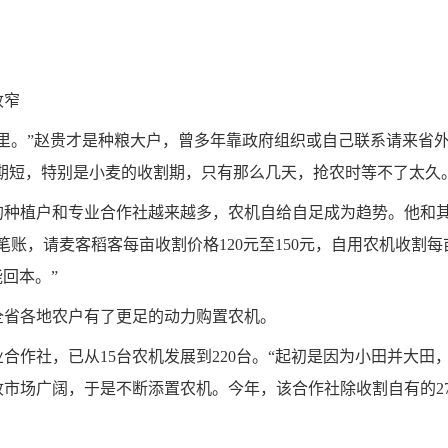
收窄
里。”赵贵才是种粮大户，曾多年靠政府组织或自己联系请来省
割期短，特别是小麦的收割期，只有那么几天，抢农时等不了太久
种植户和专业合作社越来越多，农机自给自足成为趋势。他和其
账，请麦客稻客每亩收割价格120元至150元，自用农机收割每
回本。”
全省各地农户有了更足的动力购置农机。
业合作社，已从15台农机发展到220台。“起初是因为小田并大
市场广阔，于是不断添置农机。今年，该合作社除收割自有的27