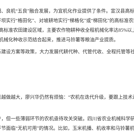
、良机“五良”融合发展，为宜机化作业提供了条件。宣汉县高
实行“格田化”、对坡耕地实行“梯格化”或“梯田化”的高标准农
在高标准农田建设区域，主要农作物耕种收全程机械化率达85%以
机械化种收示范结合起来，推进马铃薯等粮油产业提质。
系建设方案等政策，大力发展代耕代种、代管代收、全程托管等
意越做越大，廖兴华仍然有烦恼：“农机在迭代升级，要跟上技术
步，但一些薄弱环节的农机亟待攻关突破。四川省农业机械科学
节面临“无机可用”的情况。比如，玉米机播、机收率和马铃薯机