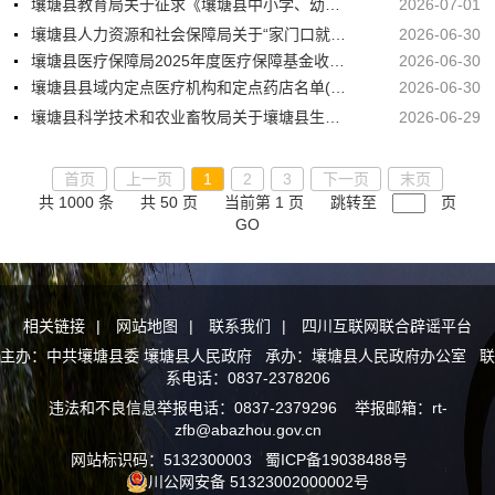
壤塘县教育局关于征求《壤塘县中小学、幼儿园岗位统筹实施方案》的公示
2026-07-01
壤塘县人力资源和社会保障局关于“家门口就业工坊”认定单位的公示
2026-06-30
壤塘县医疗保障局2025年度医疗保障基金收支情况公示
2026-06-30
壤塘县县域内定点医疗机构和定点药店名单(2026年）
2026-06-30
壤塘县科学技术和农业畜牧局关于壤塘县生态农副产品初加工园区污水处理及配套设施建设项目环境影响评价的公示
2026-06-29
首页
上一页
1
2
3
下一页
末页
共 1000 条
共 50 页
当前第 1 页
跳转至
页
GO
相关链接
|
网站地图
|
联系我们
|
四川互联网联合辟谣平台
主办：中共壤塘县委 壤塘县人民政府 承办：壤塘县人民政府办公室 联
系电话：0837-2378206
违法和不良信息举报电话：0837-2379296 举报邮箱：rt-
zfb@abazhou.gov.cn
网站标识码：5132300003
蜀ICP备19038488号
川公网安备 51323002000002号