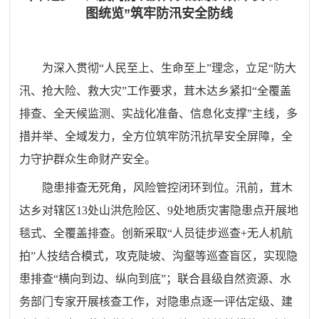
图统览”筑牢防汛安全防线
为深入贯彻“人民至上、生命至上”理念，立足“防大
汛、抢大险、救大灾”工作要求，茸木达乡紧扣“全覆盖
排查、全天候监测、实战化准备、信息化支撑”主线，多
措并举、全域发力，全方位筑牢防汛抗旱安全屏障，全
力守护群众生命财产安全。
隐患排查无死角，风险管控闭环到位。汛前，茸木
达乡对辖区13处山洪危险区、9处地质灾害隐患点开展地
毯式、全覆盖排查。创新采取“人员徒步巡查+无人机航
拍”人技结合模式，攻克陡坡、沟壑等巡查盲区，实现隐
患排查“横向到边、纵向到底”；联合县级自然资源、水
务部门专家开展核查工作，对隐患点逐一评估定级、建