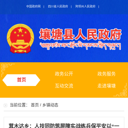
中国政府网
|
四川省人民政府
|
阿坝州人民政府
|
政务公开
政务服务
首页
互动交流
走进壤塘
当前位置：
首页
/
乡镇动态
茸木达乡：人技同防筑屏障实战练兵保平安以“一