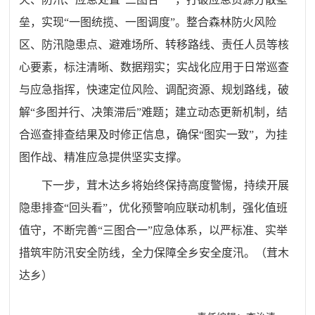
垒，实现“一图统揽、一图调度”。整合森林防火风险
区、防汛隐患点、避难场所、转移路线、责任人员等核
心要素，标注清晰、数据翔实；实战化应用于日常巡查
与应急指挥，快速定位风险、调配资源、规划路线，破
解“多图并行、决策滞后”难题；建立动态更新机制，结
合巡查排查结果及时修正信息，确保“图实一致”，为挂
图作战、精准应急提供坚实支撑。
下一步，茸木达乡将始终保持高度警惕，持续开展
隐患排查“回头看”，优化预警响应联动机制，强化值班
值守，不断完善“三图合一”应急体系，以严标准、实举
措筑牢防汛安全防线，全力保障全乡安全度汛。（茸木
达乡）