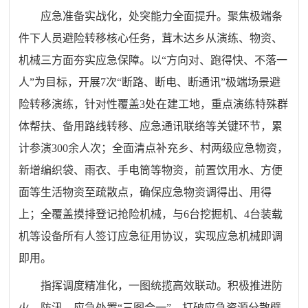
应急准备实战化，处突能力全面提升。聚焦极端条
件下人员避险转移核心任务，茸木达乡从演练、物资、
机械三方面夯实应急保障。以“方向对、跑得快、不落一
人”为目标，开展7次“断路、断电、断通讯”极端场景避
险转移演练，针对性覆盖3处在建工地，重点演练特殊群
体帮扶、备用路线转移、应急通讯联络等关键环节，累
计参演300余人次；全面清点补充乡、村两级应急物资，
新增编织袋、雨衣、手电筒等物资，前置饮用水、方便
面等生活物资至疏散点，确保应急物资调得出、用得
上；全覆盖摸排登记抢险机械，与6台挖掘机、4台装载
机等设备所有人签订应急征用协议，实现应急机械即调
即用。
指挥调度精准化，一图统揽高效联动。积极推进防
火、防汛、应急处置“三图合一”，打破应急资源分散壁