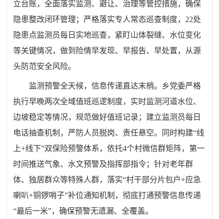
立台账，全面落实监测、避让、治理等管控措施，确保
隐患整改闭环管理；严格落实专人常态巡查制度，22处
隐患点监测员每日实地巡查，紧盯山体裂缝、水位变化
等关键情况，做到险情早发现、早报告、早处置，从源
头防范安全风险。
监测预警全天候，信息传递直达末梢。乡党委严格
执行早晚两次全域值班巡逻制度，实时监测河道水位、
边坡稳定等情况，规范做好值班记录；建立监测员每日
电话抽查机制，严防人员脱岗、责任悬空。同时构建“线
上+线下”双保险预警体系，依托4个村微信群矩阵，第一
时间推送气象、水文预警及指挥部指令；针对老年群
体、独居群众等特殊人群，落实“村干部分片包户+应急
喇叭+铜锣哨子”补位通知机制，彻底打通预警信息传递
“最后一米”，确保预警无遗漏、全覆盖。