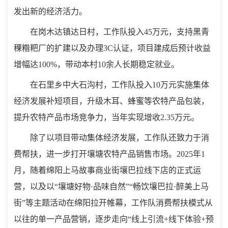
发出新的经济活力。
在岗木达镇达日村，工作队投入45万元，支持黑青
稞糌粑厂的扩建以及办理3C认证，项目建成后预计收益
增幅达100%，带动本村10余人长期稳定就业。
在石里乡中大石沟村，工作队投入10万元实施集体
经济发展补短项目，升级木耳、蜂蜜等农特产品包装，
提升农特产品市场竞争力，当年实现增收2.35万元。
除了以项目带动集体经济发展，工作队还致力于消
费帮扶，进一步打开壤塘农特产品销售市场。2025年1
月，随着绵阳上马故事商业街壤巴拉线下店的正式运
营，以及以“壤塘好物·品味自然”“畅饮壤巴拉·醉美上马
街”等主题活动在绵阳拉开帷幕，工作队消费帮扶模式从
以往的单一产品营销，逐步走向“线上引流+线下体验+预