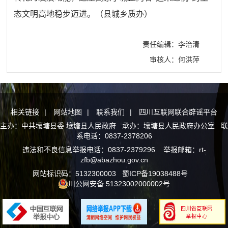
态文明高地稳步迈进。（县城乡质办）
责任编辑：李治清
审核人：何洪萍
相关链接
|
网站地图
|
联系我们
|
四川互联网联合辟谣平台
主办：中共壤塘县委 壤塘县人民政府 承办：壤塘县人民政府办公室 联
系电话：0837-2378206
违法和不良信息举报电话：0837-2379296 举报邮箱：rt-
zfb@abazhou.gov.cn
网站标识码：5132300003
蜀ICP备19038488号
川公网安备 51323002000002号