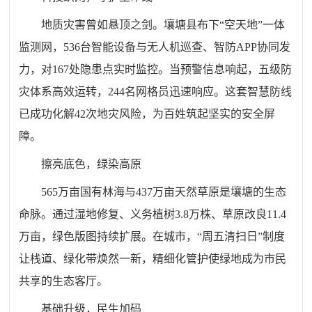
地质灾害曾如悬顶之剑。壤塘县布下“空天地”一体
监测网，536台智能设备与无人机巡查、智防APP协同发
力，对167处隐患点实时监控。当预警信息响起，五级防
灾体系高效运转，244名网格员迅速响应。这套智慧防线
已成功化解42次地灾风险，为百姓筑起坚实的安全屏
障。
擦亮底色，绿染高原
565万亩国有林海与437万亩天然草原是壤塘的生态
命脉。通过湿地修复、义务植树3.8万株、草原改良11.4
万亩，绿色版图持续扩展。在城市，“周五清扫日”制度
让栈道、绿化带焕然一新，精细化管护使绿地成为市民
共享的生态客厅。
基础升级，民生加码