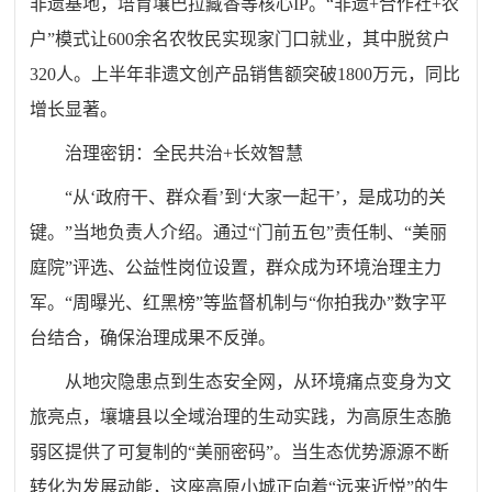
非遗基地，培育壤巴拉藏香等核心IP。“非遗+合作社+农
户”模式让600余名农牧民实现家门口就业，其中脱贫户
320人。上半年非遗文创产品销售额突破1800万元，同比
增长显著。
治理密钥：全民共治+长效智慧
“从‘政府干、群众看’到‘大家一起干’，是成功的关
键。”当地负责人介绍。通过“门前五包”责任制、“美丽
庭院”评选、公益性岗位设置，群众成为环境治理主力
军。“周曝光、红黑榜”等监督机制与“你拍我办”数字平
台结合，确保治理成果不反弹。
从地灾隐患点到生态安全网，从环境痛点变身为文
旅亮点，壤塘县以全域治理的生动实践，为高原生态脆
弱区提供了可复制的“美丽密码”。当生态优势源源不断
转化为发展动能，这座高原小城正向着“远来近悦”的生