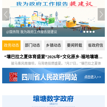
@国务院 我为政府工作报告提建议
政务动态
部门动态
乡镇动态
要闻转载
省政府信
息
“壤巴拉之夏体育盛宴”2026年“文化原乡·福地壤塘”第十三届壤巴拉群众性赛马会开幕
骏马乘风南塘坝，马背绝技燃盛夏。7月27日，“壤巴拉之夏体
育盛宴”2026年“文化原乡·福地壤塘”第十三届壤巴拉群众性赛马会
在壤...
[ 详情 ]
壤塘教师亮相国家级教育培训讲述高原教育振兴故事
2026-07-31
“绵阳市场+壤塘资源”结出富民果实
2026-07-31
壤塘县暑期公益托管班顺利开班
2026-07-31